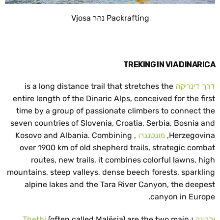
Packrafting נהר Vjosa
TREKING IN VIA DINARICA
דרך דינריקה
is a long distance trail that stretches the
entire length of the Dinaric Alps, conceived for the first
time by a group of passionate climbers to connect the
seven countries of Slovenia, Croatia, Serbia, Bosnia and
Herzegovina,
מונטנגרו
, Kosovo and Albania. Combining
over 1900 km of old shepherd trails, strategic combat
routes, new trails, it combines colorful lawns, high
mountains, steep valleys, dense beech forests, sparkling
alpine lakes and the Tara River Canyon, the deepest
canyon in Europe.
ולבונה
ו
(often called Malësia) are the two main
Thethi