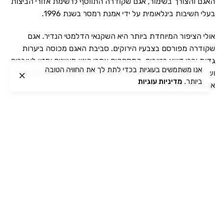
האגם והצורך בשימור, אגם שקודרה התווסף לרשימת אזורי הביצות
בעלי חשיבות בינלאומית על ידי אמנת רמסר בשנת 1996.
אולי הציפור המיוחדת ביותר היא השקנאי הדלמטי הנדיר. אגם
שקודרה מפורסם בצבעיו הירוקים. סביבת האגם מכוסה ביערות
גדות וכרי דשא רטובים, המספקים אתרי קינון מצוינים ומזון לעוברים
אנו משתמשים בעוגיות בכדי לתת לך את החוויה הטובה
ושבים רבים. בין עופות הדורסים שניתן לראות נמנים עיט נחש קצר
ביותר.
מדיניות עוגיות
אצבע ועיט זהוב.