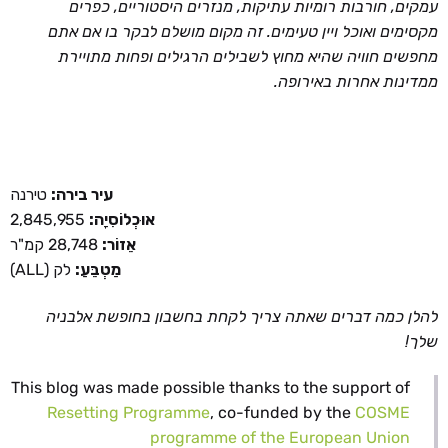
עמקים, חורבות רומיות עתיקות, מנזרים היסטוריים, כפרים
מקסימים ואוכל ויין טעימים. זה מקום מושלם לבקר בו אם אתם
מחפשים חוויה שהיא מחוץ לשבילים הרגילים ופחות מתויירת
ממדינות אחרות באירופה.
עיר בירה:
טירנה
אוּכְלוֹסִיָה:
2,845,955
אֵזוֹר:
28,748 קמ"ר
מַטְבֵּעַ:
לק (ALL)
להלן כמה דברים שאתה צריך לקחת בחשבון בחופשת אלבניה
שלך!
This blog was made possible thanks to the support of
Resetting Programme
, co-funded by the
COSME
programme of the European Union