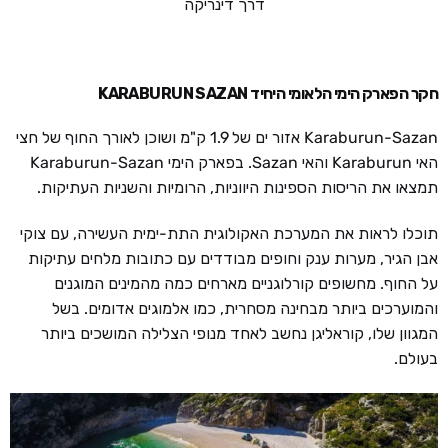
דרך דינריקה
חקר הפארק הימי הלאומי היחיד KARABURUN SAZAN
Karaburun-Sazan אזור ים של 1.9 ק"מ ושוכן לאורך החוף של חצי
האי Karaburun והאי Sazan. בפארק הימי Karaburun-Sazan
תמצאו את הריסות הספינות היווניות, הרומיות והשניות העתיקות.
תוכלו לראות את המערכת האקולוגית התת-ימית העשירה, עם צוקי
אבן הגיר, מערות ענק וחופים מבודדים עם כתובות מלחים עתיקות
על החוף. מחשופים קורלוגניים מארחים כמה מהמינים המוגנים
והמוערכים ביותר מבחינה מסחרית, כמו אלמוגים אדומים. בשל
המגוון שלו, קוראליגן נחשב לאחד מנופי הצלילה המושכים ביותר
בעולם.