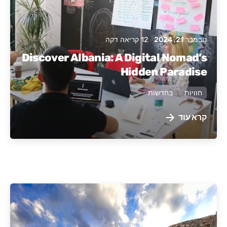
נובמבר 21, 2024
12 קריאה דקה
Discover Albania: A Digital Nomad’s
Hidden Paradise
חוויות
בחדשות
קרא עוד
פורסם על ידי
אלבניה פעילה