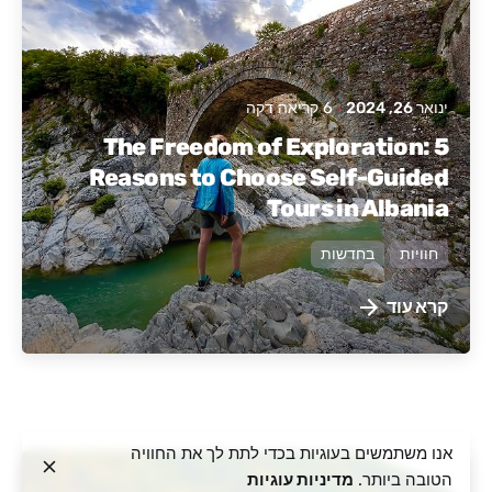
ינואר 26, 2024
6 קריאה דקה
The Freedom of Exploration: 5
Reasons to Choose Self-Guided
Tours in Albania
חוויות
בחדשות
קרא עוד
אנו משתמשים בעוגיות בכדי לתת לך את החוויה
הטובה ביותר.
מדיניות עוגיות
פורסם על ידי