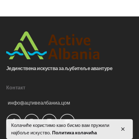
Јединствена искуства за љубитеље авантуре
Контакт
инфо@ацтивеалбаниа.цом
Колачиће користимо како бисмо вам пружили
најбоље искуство.
Политика колачића