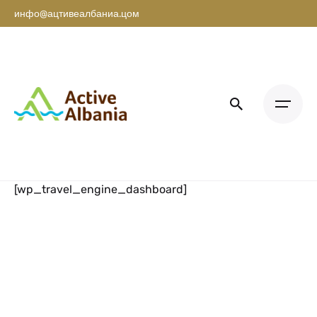
инфо@ацтивеалбаниа.цом
[wp_travel_engine_dashboard]