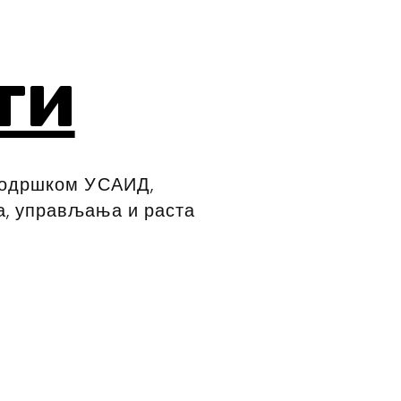
ти
 подршком
УСАИД,
а, управљања и раста