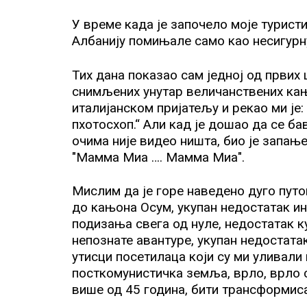
NB
У време када је започело моје туристи
Албанију помињале само као несигурн
Тих дана показао сам једној од првих
SV
снимљених унутар величанствених ка
италијанском пријатељу и рекао ми је: 
пхотосхоп.“ Али кад је дошао да се б
очима није видео ништа, био је запањен 
"Мамма Миа …. Мамма Миа".
Мислим да је горе наведено дуго пут
до кањона Осум, укупан недостатак и
FR
подизања свега од нуле, недостатак 
непознате авантуре, укупан недостатак
утисци посетилаца који су ми уливали 
посткомунистичка земља, врло, врло
више од 45 година, бити трансформис