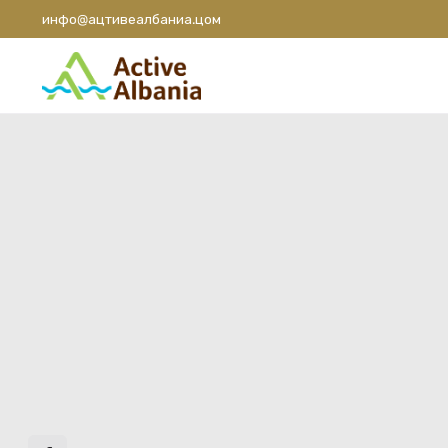
инфо@ацтивеалбаниа.цом