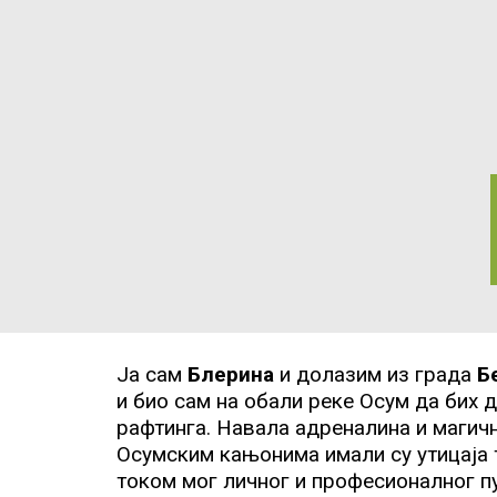
SQ
ES
Ја сам
Блерина
и долазим из града
Бе
и био сам на обали реке Осум да бих 
рафтинга. Навала адреналина и магич
Осумским кањонима имали су утицаја 
током мог личног и професионалног п