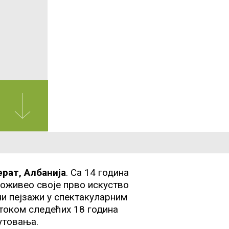
рат, Албанија
. Са 14 година
доживео своје прво искуство
ни пејзажи у спектакуларним
током следећих 18 година
утовања.