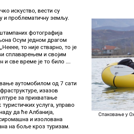
чко искуство, вести су
у и проблематичну земљу.
 штампаних фотографија
њона Осум једном драгом
„Нееее, то није стварно, то је
ави сплаварењем и својим
и све време је то било ....
овање аутомобилом од 7 сати
нфраструктуре, изазов
културе за прихватање
 туристичких услуга, управо
наду да ће Албанија,
Спаковање у О
 сиромашна и изолована
ана на боље кроз туризам.