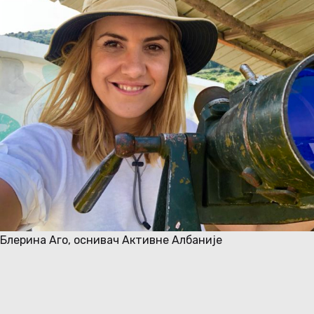
UK
BS
Блерина Аго, оснивач Активне Албаније