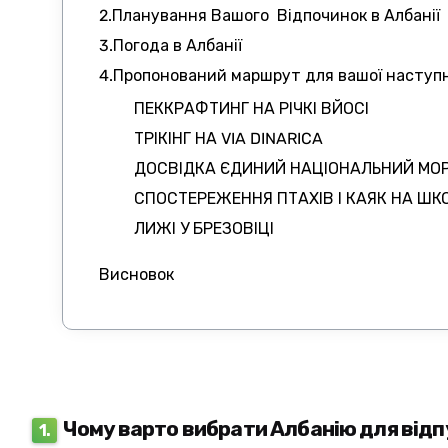
CS
2.Планування Вашого Відпочинок в Албанії
3.Погода в Албанії
4.Пропонований маршрут для вашої наступн
ПЕККРАФТИНГ НА РІЧКІ ВЙОСІ
ТРІКІНГ НА VIA DINARICA
PL
ДОСВІДКА ЄДИНИЙ НАЦІОНАЛЬНИЙ МО
СПОСТЕРЕЖЕННЯ ПТАХІВ І КАЯК НА ШК
ЛИЖІ У БРЕЗОВІЦІ
Висновок
HR
Чому варто вибрати Албанію для від
1.