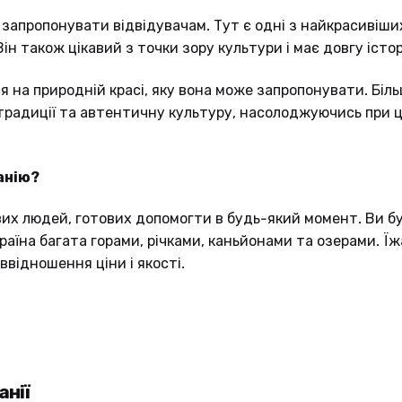
о запропонувати відвідувачам. Тут є одні з найкрасивіши
Він також цікавий з точки зору культури і має довгу істор
 на природній красі, яку вона може запропонувати. Біль
і традиції та автентичну культуру, насолоджуючись при 
анію?
вих людей, готових допомогти в будь-який момент. Ви б
аїна багата горами, річками, каньйонами та озерами. Їж
ввідношення ціни і якості.
анії