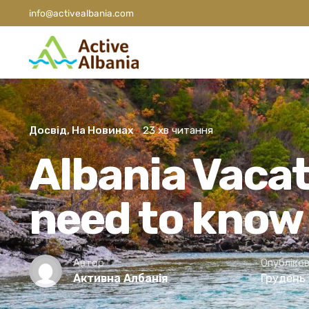
info@activealbania.com
Досвід
На Новинах
23 хв читання
Albania Vacat
need to know
Автор
Опубліко
Грудень 
Активна Албанія