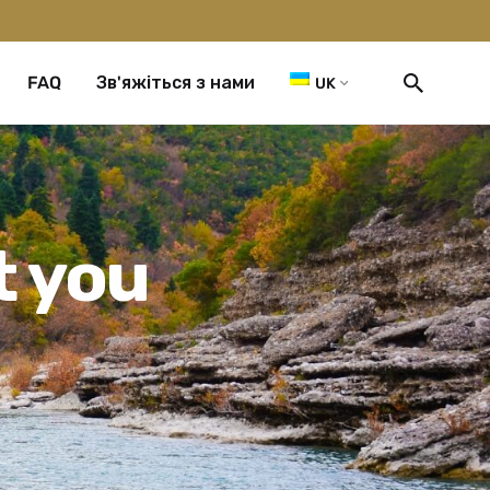
FAQ
Зв'яжіться з нами
UK
t you