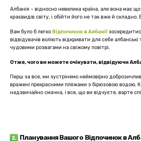
Албанія – відносно невелика країна, але вона має щ
краєвидів світу, і обійти його не так вже й складно. 
MK
Вам було б легко
Відпочинок в Албанії
зосередитися
відвідувачів воліють відкривати для себе албанськ
чудовими розвагами на свіжому повітрі.
Отже, чого ви можете очікувати, відвідуючи Алб
Перш за все, ми зустрінемо неймовірно доброзичли
вражені прекрасними пляжами з бірюзовою водою. Кр
SR
надзвичайно смачна, і все, що ви відчуєте, варте спі
Планування Вашого
Відпочинок в Алб
2.