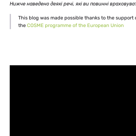
Нижче наведено деякі речі, які ви повинні враховувати
This blog was made possible thanks to the support 
the
COSME programme of the European Union
HE