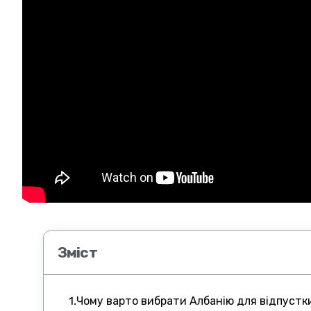
BS
NL
Зміст
1.Чому варто вибрати Албанію для відпустк