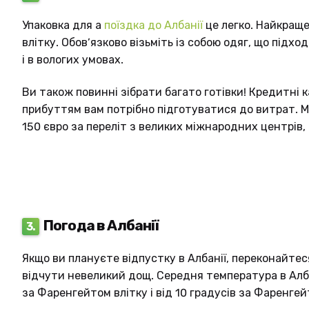
SQ
Упаковка для а
поїздка до Албанії
це легко. Найкраще 
влітку. Обов’язково візьміть із собою одяг, що підхо
і в вологих умовах.
Ви також повинні зібрати багато готівки! Кредитні к
прибуттям вам потрібно підготуватися до витрат. 
150 євро за переліт з великих міжнародних центрів,
ES
Погода в Албанії
3.
Якщо ви плануєте відпустку в Албанії, переконайтес
відчути невеликий дощ. Середня температура в Алба
за Фаренгейтом влітку і від 10 градусів за Фаренге