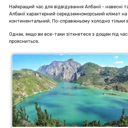
NB
Найкращий час для відвідування Албанії - навесні т
Албанії характерний середземноморський клімат на у
континентальний. По-справжньому холодно тільки в г
Однак, якщо ви все-таки зіткнетеся з дощем під час
SV
проясниться.
FR