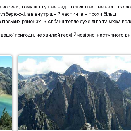
а восени, тому що тут не надто спекотно і не надто хол
збережжі, а в внутрішній частині він трохи більш
ірських районах. В Албанії тепле сухе літо та м’яка вол
 вашої пригоди, не хвилюйтеся! Ймовірно, наступного дн