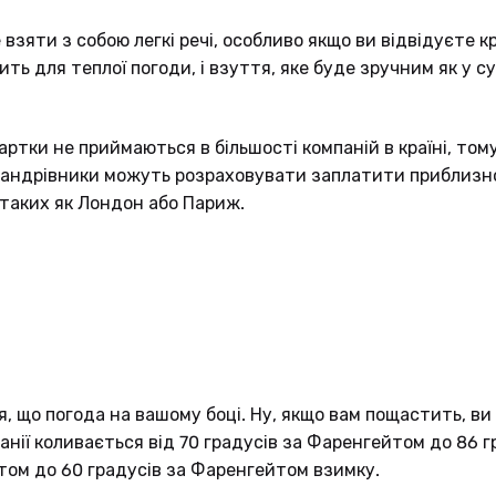
взяти з собою легкі речі, особливо якщо ви відвідуєте к
дить для теплої погоди, і взуття, яке буде зручним як у с
артки не приймаються в більшості компаній в країні, том
Мандрівники можуть розраховувати заплатити приблизн
 таких як Лондон або Париж.
я, що погода на вашому боці. Ну, якщо вам пощастить, в
нії коливається від 70 градусів за Фаренгейтом до 86 г
йтом до 60 градусів за Фаренгейтом взимку.