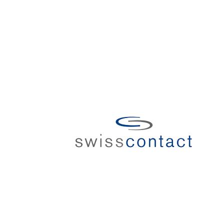
UK
BS
NL
CS