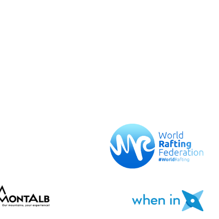
PL
HR
MK
SR
SQ