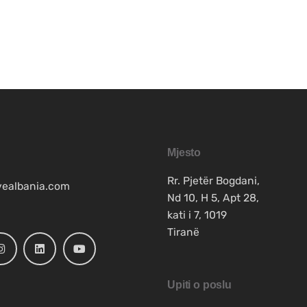
Mjesto
Rr. Pjetër Bogdani,
vealbania.com
Nd 10, H 5, Apt 28,
kati i 7, 1019
Tiranë
Upiti o poslu