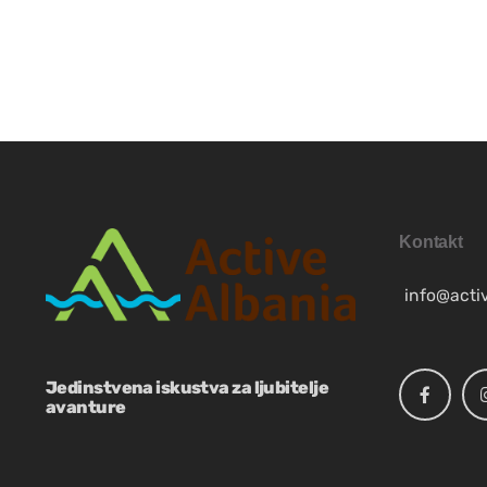
ES
NB
SV
Kontakt
info@acti
FR
Jedinstvena iskustva za ljubitelje
EN
avanture