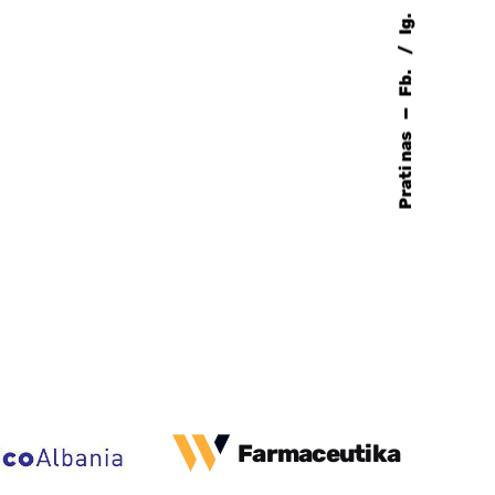
Ig.
Fb.
—
Prati nas
Farmaceutika