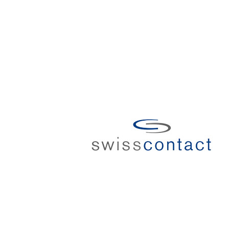
HE
UK
BS
NL