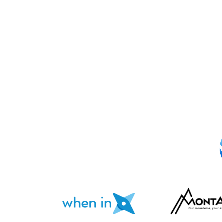
CS
PL
MK
SR
SQ