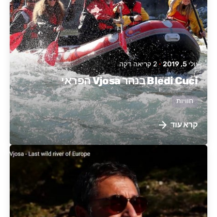
יולי 5, 2019
2 קריאה דקה
Bledi Cuci בנהר Vjosa הפראי
חוויות
קרא עוד
פורסם על ידי
אלבניה פעילה