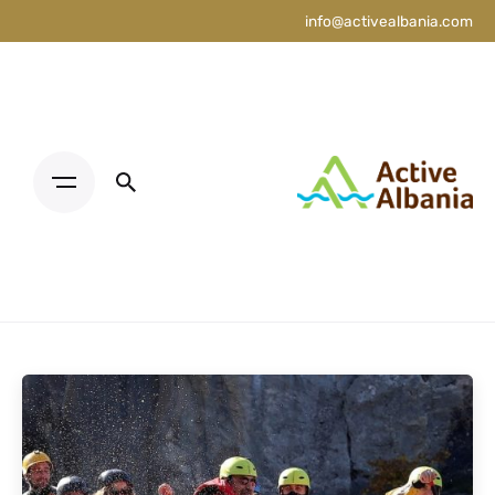
info@activealbania.com
פורסם על ידי
אלבניה פעילה