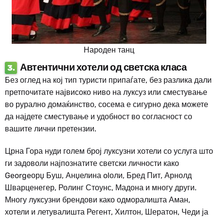
Народен танц
Автентични хотели од светска класа
3.
Без оглед на кој тип туристи припаѓате, без разлика дали
претпочитате највисоко ниво на луксуз или сместување
во рурално домаќинство, сосема е сигурно дека можете
да најдете сместување и удобност во согласност со
вашите лични претензии.
Црна Гора нуди голем број луксузни хотели со услуга што
ги задоволи најпознатите светски личности како
Georgeорџ Буш, Анџелина olоли, Бред Пит, Арнолд
Шварценегер, Ролинг Стоунс, Мадона и многу други.
Многу луксузни брендови како одморалишта Аман,
хотели и летувалишта Регент, Хилтон, Шератон, Чеди ја