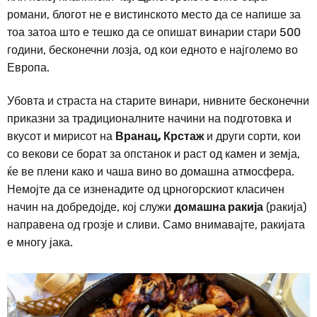
романи, блогот не е вистинското место да се напише за
тоа затоа што е тешко да се опишат винарии стари 500
години, бесконечни лозја, од кои едното е најголемо во
Европа.
Убовта и страста на старите винари, нивните бесконечни
приказни за традиционалните начини на подготовка и
вкусот и мирисот на
Вранац, Крстаж
и други сорти, кои
со векови се борат за опстанок и раст од камен и земја,
ќе ве плени како и чаша вино во домашна атмосфера.
Немојте да се изненадите од црногорскиот класичен
начин на добредојде, кој служи
домашна ракија
(ракија)
направена од грозје и сливи. Само внимавајте, ракијата
е многу јака.