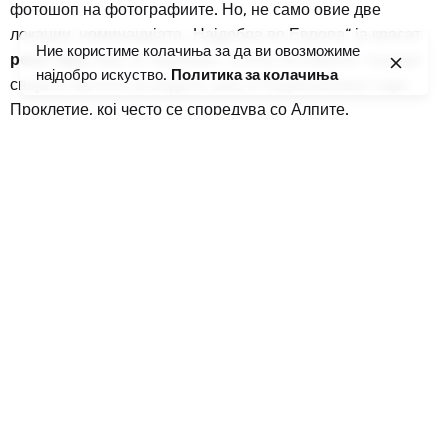
фотошоп на фотографиите. Но, не само овие две
локации, номинацијата „Најдобра во Европа“ ја красат
Ние користиме колачиња за да ви овозможиме
река Тара
, која се нарекува „Солза на Европа“ поради
најдобро искуство.
Политика за колачиња
својата чистота на водата, како и Националниот парк
Проклетие, кој често се споредува со Алпите.
Црна Гора има престижен статус на УНЕСКО поради
заштитата на
Средновековни гробници на гробници
во Плузин
и
Забjак - Стечици
, како и заштита на
УНЕСКО за венецијанската одбрана помеѓу 16 и 17 век:
Стато да Тера-западен Стато да Мар. Кога станува збор
за националниот парк Ловќен, дилемата е дали е
пофасцинантна поради природните или културно-
историските вредности На
Истото важи и за
Национален парк езерото Скадар
,
која покрај непроценливите културни вредности е
украсена со многу богата флора и фауна. Езерото