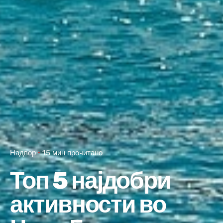
Надвор
15 мин прочитано
Топ 5 најдобри
активности во