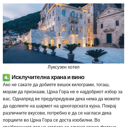
Луксузен хотел
Исклучителна храна и вино
4.
Ако не сакате да добиете вишок килограми, тогаш,
морам да признаам, Црна Гора не е најдобриот избор за
вас. Однапред ве предупредувам дека нема да можете
да одолеете на шармот на црногорската кујна. Покрај
различните вкусови, потребно е да се нагласи дека
порциите во Црна Гора се доста изобилни. Во