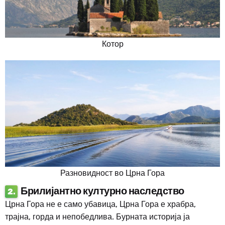
Котор
Разновидност во Црна Гора
Брилијантно културно наследство
2.
Црна Гора не е само убавица, Црна Гора е храбра,
трајна, горда и непобедлива. Бурната историја ја