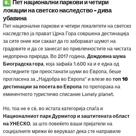
Пет национални паркови и четири
5.
локации на светско наследство - дива
убавина
Пет национални паркови и четири локалитети на светско
наследство ја прават Црна Гора совршена дестинација
за сите оние кои сакаат да го заборават шумот на
градовите и да се занесат во привлечностите на чистата
недопрена природа. Во 2017 година,
Дождовна шума
Биоградска гора
, која зафаќа 1.600 ха и е една од
последните три преостанати шуми во Европа, беше
прогласена за „Најдобра во Европа“ и влезе во
топ 10
дестинации за посета во Европа
по препорака на
еминентното туристичко списание Lonely planet.
Но, тоа не е сè, во истата категорија спаѓа и
Националниот парк Дурмитор и заштитената област
на УНЕСКО
, за што повеќето ваши пријатели на
социјалните мрежи ќе веруваат дека сте направиле