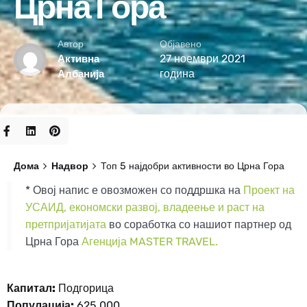
Црна Гора
Автор
Објавено
27 ноември 2021
Активна
година
Албанија
Дома
Надвор
Топ 5 најдобри активности во Црна Гора
* Овој напис е овозможен со поддршка на
Проект на
УСАИД, економски развој, владеење и раст на
претпријатијата
во соработка со нашиот партнер од
Црна Гора
Агенција MASTER TRAVEL.
Капитал:
Подгорица
Популација:
625,000