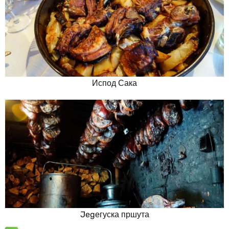
Испод Сака
Jegегуска пршута