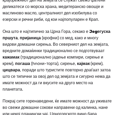
крајбрежниот дел на земјата се служат свежо фатени
деликатеси со морска храна, медитеранско овошје и
маслиново масло, централниот дел изобилува со
езерски и речни риби, од кои најпопуларен е Крап.
Она што е најтипично за Црна Гора, секако е
Jegегуска
пршута
,
пријаница
(крофни) со мед, како и многу
видови домашни сирења. Во северниот дел на земјата,
вредните домаќинки традиционално се подготвуваат
кажамак
(традиционално јадење компири, сирење и
крем),
погаша
(hnони-торта), сирење,
кајмак
(крем),
цицвара
, поради што туристите повторно доаѓаат затоа
што се типични за овој дел од земјата и сигурно нема да
имате можност да ги вкусите на друго место на
планетата.
Покрај сите горенаведени, ќе имате можност да уживате
во свежи домашни сокови направени од калинка, нане
или некој планински чај. Црногорското вино бара