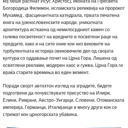
кој беше распнат Исус Христос), иконата на Пресвета
Богородица Филимон, исламската реликвија на пророкот
Мухамед , фасцинантната катедрала, првата печатена
книга на јужнословенските народи, уникатната
архитектура исткаена од немилосрдниот камен со
голема посветеност на вредните и посветени раце на
предците, како и на сите оние кои низ вековите на
турбулентната историја овековечиле дел од својата
култура со оддавање почит на Црна Гора. Лишена од
осветлени реклами, модерен хаос и гужва, Црна Гора ги
враќа старите времиња во еден момент.
Поради својот автохтон изглед на зградите, бидете
подготвени да почувствувате присуство на Илири,
Елини, Римјани, Австро-Унгарци, Словени, Отоманската
империја, Германци, Италијанци и многу други кои се
стремат кон црногорската убавина.