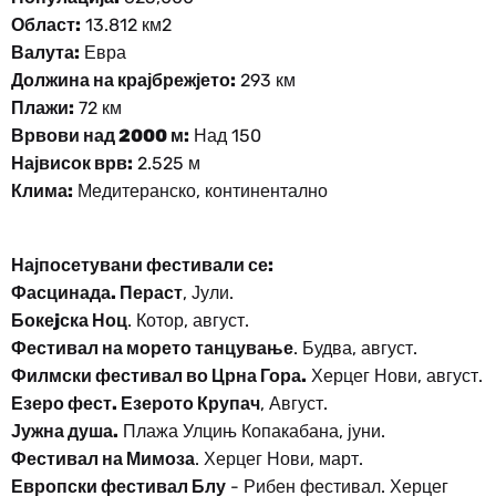
Област:
13.812 км2
Валута:
Евра
Должина на крајбрежјето:
293 км
Плажи:
72 км
Врвови над 2000 м:
Над 150
Највисок врв:
2.525 м
Клима:
Медитеранско, континентално
Најпосетувани фестивали се:
Фасцинада. Пераст
, Јули.
Бокеjска Ноц
. Котор, август.
Фестивал на морето танцување
. Будва, август.
Филмски фестивал во Црна Гора.
Херцег Нови, август.
Езеро фест. Езерото Крупач
, Август.
Јужна душа.
Плажа Улцињ Копакабана, јуни.
Фестивал на Мимоза
. Херцег Нови, март.
Европски фестивал Блу
- Рибен фестивал. Херцег