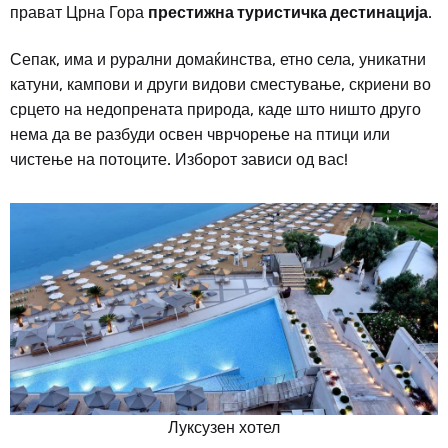
прават Црна Гора
престижна туристичка дестинација
.
Сепак, има и рурални домаќинства, етно села, уникатни
катуни, кампови и други видови сместување, скриени во
срцето на недопрената природа, каде што ништо друго
нема да ве разбуди освен чврчорење на птици или
чистење на потоците. Изборот зависи од вас!
Луксузен хотел