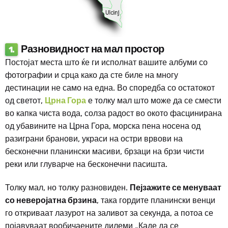
Разновидност на мал простор
1.
Постојат места што ќе ги исполнат вашите албуми со
фотографии и срца како да сте биле на многу
дестинации не само на една. Во споредба со остатокот
од светот,
Црна Гора
е толку мал што може да се смести
во капка чиста вода, солза радост во окото фасцинирана
од убавините на Црна Гора, морска пена носена од
разиграни бранови, украси на остри врвови на
бесконечни планински масиви, брзаци на брзи чисти
реки или глуварче на бесконечни пасишта.
Толку мал, но толку разновиден.
Пејзажите се менуваат
со неверојатна брзина
, така гордите планински венци
го откриваат лазурот на заливот за секунда, а потоа се
појавуваат вообичаените дилеми „Каде да се