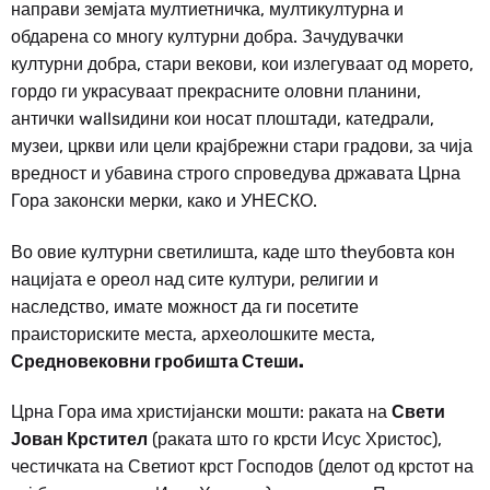
направи земјата мултиетничка, мултикултурна и
обдарена со многу културни добра. Зачудувачки
културни добра, стари векови, кои излегуваат од морето,
гордо ги украсуваат прекрасните оловни планини,
антички wallsидини кои носат плоштади, катедрали,
музеи, цркви или цели крајбрежни стари градови, за чија
вредност и убавина строго спроведува државата Црна
Гора законски мерки, како и УНЕСКО.
Во овие културни светилишта, каде што theубовта кон
нацијата е ореол над сите култури, религии и
наследство, имате можност да ги посетите
праисториските места, археолошките места,
Средновековни гробишта Стеши.
Црна Гора има христијански мошти: раката на
Свети
Јован Крстител
(раката што го крсти Исус Христос),
честичката на Светиот крст Господов (делот од крстот на