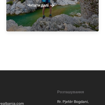
Читати далі
Розташування
Rr. Pjetër Bogdani,
vealbania.com