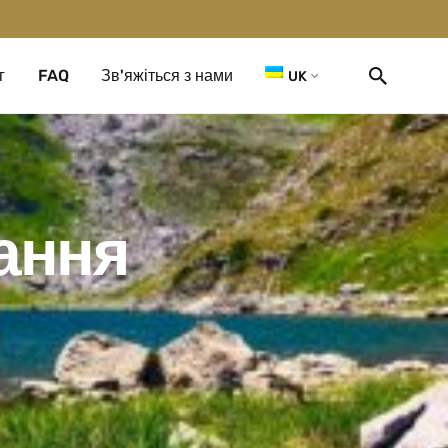
г
FAQ
Зв'яжіться з нами
UK
ання