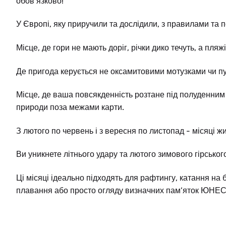
обов’язково!
PL
У Європі, яку приручили та дослідили, з правилами та 
Місце, де гори не мають доріг, річки дико течуть, а п
HR
Де пригода керується не оксамитовими мотузками чи пут
Місце, де ваша повсякденність розтане під полуденним с
природи поза межами карти.
З лютого по червень і з вересня по листопад - місяці жи
MK
Ви уникнете літнього удару та лютого зимового гірськог
Ці місяці ідеально підходять для рафтингу, катання на 
плавання або просто огляду визначних пам’яток ЮНЕ