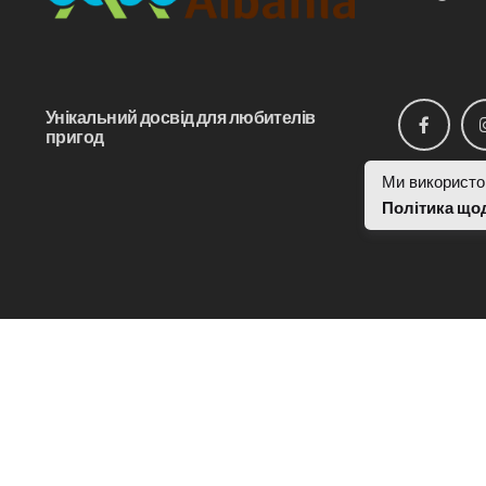
Унікальний досвід для любителів
пригод
Ми використо
Політика що
© ActiveAlbania.