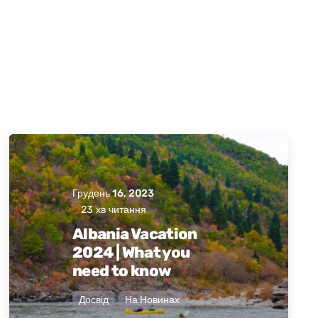
Грудень 16, 2023
Опублікував
Активна
23 хв читання
Албанія
Albania Vacation
2024 | What you
need to know
Досвід
На Новинах