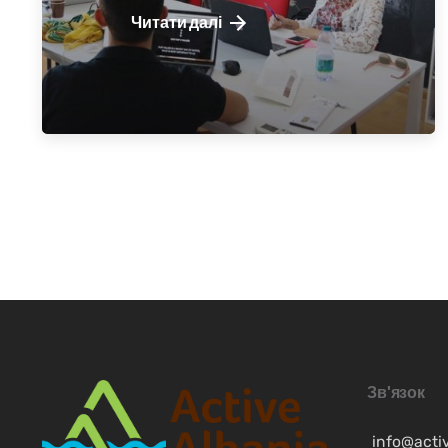
SV
Читати далі
FR
EN
Зв'язок
info@acti