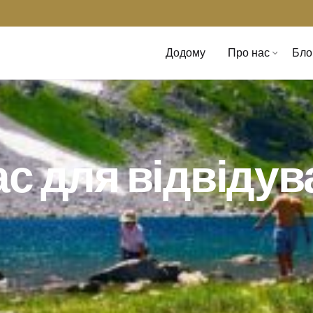
Додому
Про нас
Бло
с для відвідув