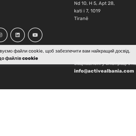
Nd 10, H 5, Apt 28,
kati i 7, 1019
Tiranë
вуємо файли cookie, щоб забезпечити вам найкращий досвід.
Робочі запити
до файлів cookie
Зацікавлені у співпраці з 
info@activealbania.com