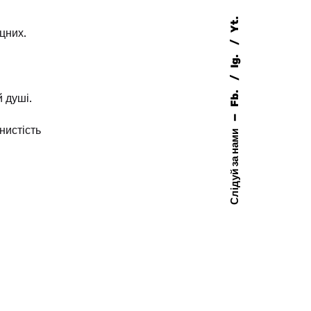
Yt.
цних.
Ig.
Fb.
 душі.
—
нистість
Слідуй за нами