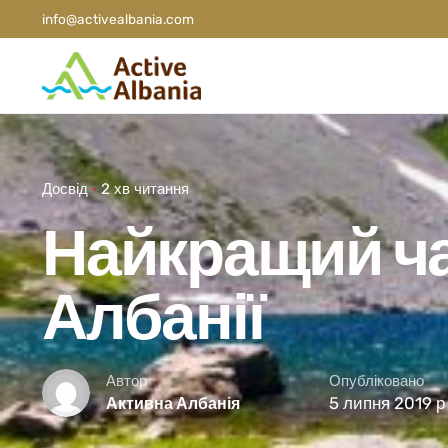
info@activealbania.com
Досвід
2 хв читання
Найкращий ча
Албанії
Автор
Опубліковано
5 липня 2019 р
Активна Албанія