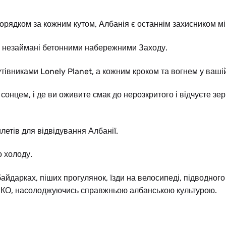
порядком за кожним кутом, Албанія є останнім захисником мі
ляжі незаймані бетонними набережними Заходу.
івниками Lonely Planet, а кожним кроком та вогнем у вашій
онцем, і де ви оживите смак до нерозкритого і відчуєте зер
летів для відвідування Албанії.
о холоду.
байдарках, піших прогулянок, їзди на велосипеді, підводного
СКО, насолоджуючись справжньою албанською культурою.