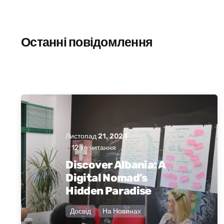
SR
SQ
Останні повідомлення
ES
Листопад 21, 2024
Опублікував
Активна
12 хв читання
Албанія
Discover Albania: A
NB
Digital Nomad’s
Hidden Paradise
Досвід
На Новинах