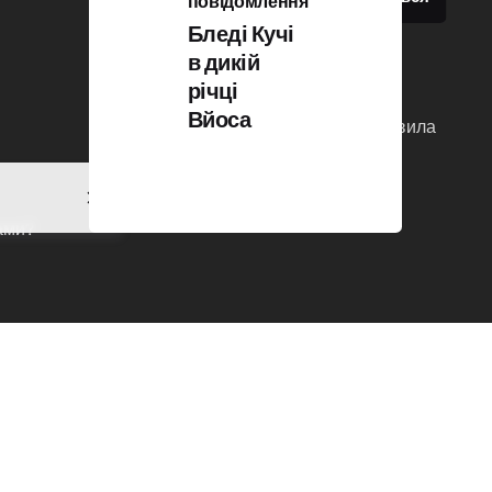
повідомлення
Бледі Кучі
в дикій
річці
Вйоса
Політика конфіденційності
|
Правила
та умови
нами?