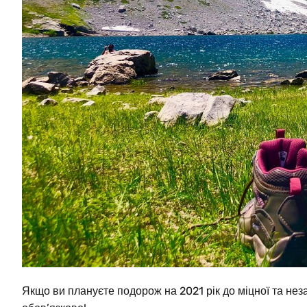
HE
BS
NL
CS
Якщо ви плануєте подорож на 2021 рік до міцної та неза