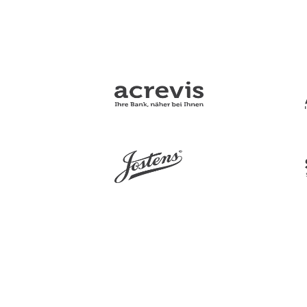
HE
UK
BS
NL
PL
HR
MK