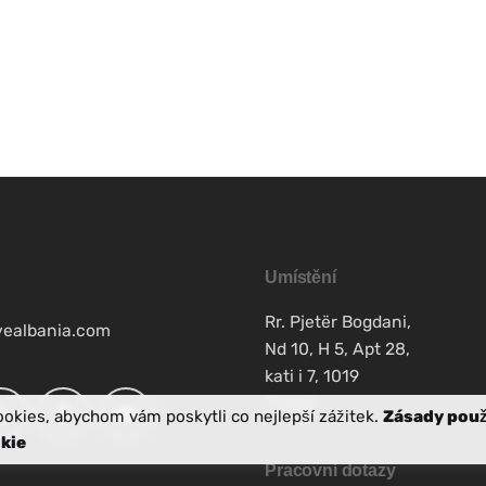
Umístění
Rr. Pjetër Bogdani,
vealbania.com
Nd 10, H 5, Apt 28,
kati i 7, 1019
Tiranë
okies, abychom vám poskytli co nejlepší zážitek.
Zásady použ
kie
Pracovní dotazy