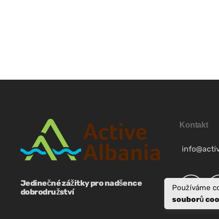
SR
SQ
ES
NB
Kontakt
SV
info@acti
FR
Jedinečné zážitky pro nadšence
Používáme co
dobrodružství
EN
souborů coo