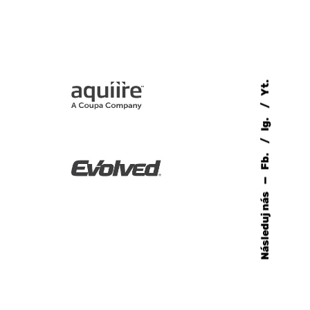
Yt.
Ig.
Fb.
—
Následuj nás