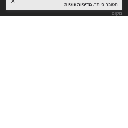
הטובה ביותר.
מדיניות עוגיות
מקום
Rr. Pjetër Bogdani,
Nd 10, H 5, Apt 28,
kati i 7, 1019
Tiranë
פניות לעבודה
מעוניין לעבוד איתנו?
info@activealbania.com
הירשם לניוזלטר
מדיניות פרטיות
|
תנאים והגבלות