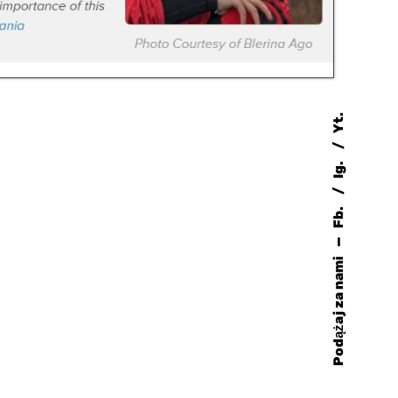
Yt.
Ig.
Fb.
—
Podążaj za nami