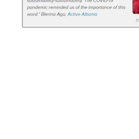
HE
UK
BS
NL
CS
HR
MK