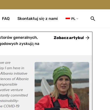
FAQ
Skontaktuj się z nami
PL
ktorów generalnych,
Zobacz artykuł
godowych zyskują na