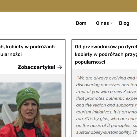
Dom
O nas
Blog
h, kobiety w podróżach
Od przewodników po dyre
ularności
kobiety w podróżach przy
popularności
Zobacz artykuł