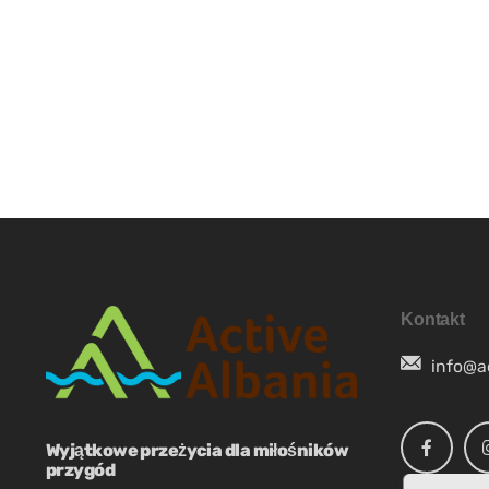
SR
SQ
ES
NB
Kontakt
SV
info@a
FR
Wyjątkowe przeżycia dla miłośników
przygód