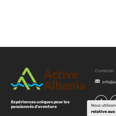
MK
SR
SQ
ES
Contacter
NB
info@a
SV
Expériences uniques pour les
Nous utilison
passionnés d'aventure
EN
relative aux