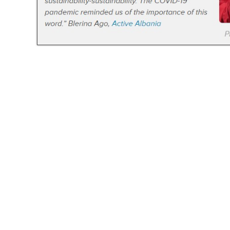
HE
UK
BS
NL
CS
PL
HR