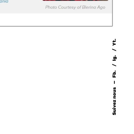
Yt.
Ig.
Fb.
—
Suivez nous