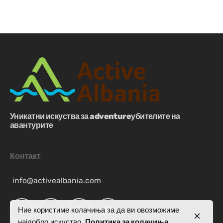
Уникатни искуства за adventureубителите на
авантурите
Контакт
info@activealbania.com
Ние користиме колачиња за да ви овозможиме
најдобро искуство.
Политика за колачиња