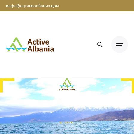
инфо@ацтивеалбаниа.цом