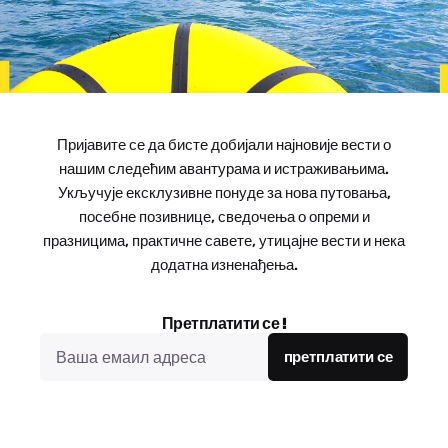
Пријавите се да бисте добијали најновије вести о
нашим следећим авантурама и истраживањима.
Укључује ексклузивне понуде за нова путовања,
посебне позивнице, сведочења о опреми и
празницима, практичне савете, утицајне вести и нека
додатна изненађења.
Претплатити се !
претплатити се