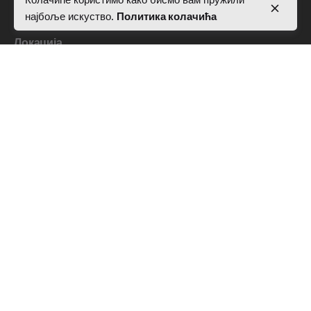
Колачиће користимо како бисмо вам пружили
најбоље искуство.
Политика колачића
Локација
Rr. Pjetër Bogdani,
Nd 10, H 5, Apt 28,
kati i 7, 1019
Tiranë
Упити о послу
Заинтересовани сте за рад са нама?
инфо@ацтивеалбаниа.цом
Пријавите се за билтен