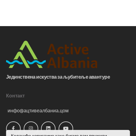
Јединствена искуства за љубитеље авантуре
Контакт
инфо@ацтивеалбаниа.цом