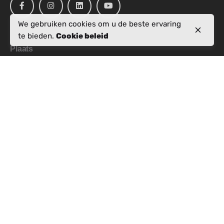
We gebruiken cookies om u de beste ervaring
te bieden.
Cookie beleid
Plaats
Rr. Pjetër Bogdani,
Nd 10, H 5, Apt 28,
kati i 7, 1019
Tiranë
Werkvragen
Interesse om bij ons te werken?
info@activealbania.com
Schrijf je in voor de nieuwsbrief