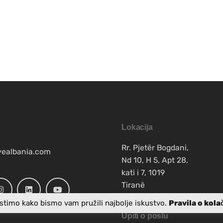
Lokacija
Rr. Pjetër Bogdani,
vealbania.com
Nd 10, H 5, Apt 28,
kati i 7, 1019
Tiranë
istimo kako bismo vam pružili najbolje iskustvo.
Pravila o kola
Upiti o poslu