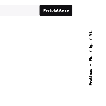
Pretplatite se
Yt.
Ig.
Fb.
—
Prati nas