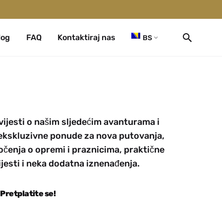
log
FAQ
Kontaktiraj nas
BS
 vijesti o našim sljedećim avanturama i
 ekskluzivne ponude za nova putovanja,
čenja o opremi i praznicima, praktične
ijesti i neka dodatna iznenađenja.
Pretplatite se!