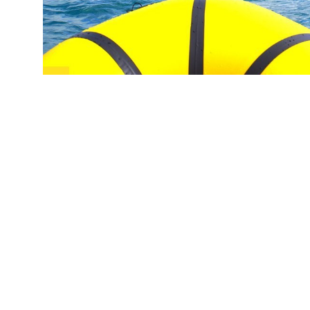
HE
UK
NL
CS
PL
HR
MK