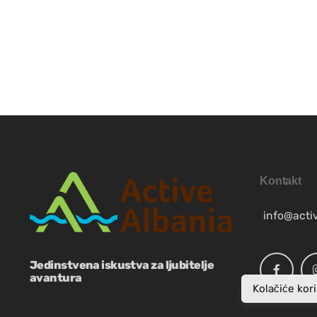
SR
SQ
ES
NB
Kontakt
SV
info@acti
FR
Jedinstvena iskustva za ljubitelje
avantura
EN
Kolačiće kor