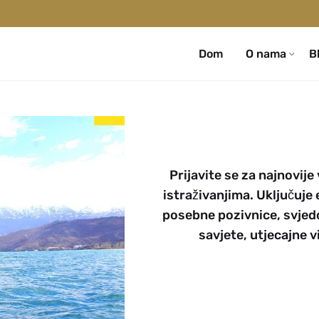
Dom
O nama
B
Prijavite se za najnovije
istraživanjima. Uključuje
posebne pozivnice, svjedo
savjete, utjecajne v