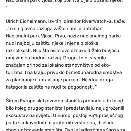
Nacionalni park Vjosa, koji pokriva cijelu dužinu rijeke.
"
Ulrich Eichelmann, izvršni direktor RiverWatch-a, kaže:
„Tri su glavna razloga zašto nam je potreban
Nacionalni park Vjosa. Prvo, naziv nacionalnog parka
nudi najbolju zaštitu rijeke i njene biološke
raznolikosti. Bilo šta osim ove oznake držalo bi Vjosu
ranjivim na budući razvoj. Drugo, to bi stvorilo
značajan prihod za lokalno stanovništvo od eko-
turizma. I na kraju, privuklo bi međunarodna sredstva
za planiranje i upravljanje parkom. Nijedna druga
kategorija zaštite ne nudi te pogodnosti. "
Širom Evrope slatkovodna staništa propadaju brže od
bilo kojeg drugog staništa i predstavljaju najugroženiji
ekosustav na svijetu. U Europi postoji 93% prosječnog
pada slatkovodnih migratornih vrsta riba, dijelom i
zbog uništavanja staništa. Ovo je jedinstvena šansa za