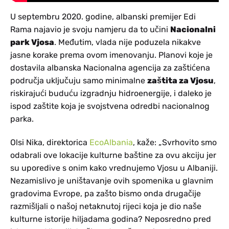
U septembru 2020. godine, albanski premijer Edi
Rama najavio je svoju namjeru da to učini
Nacionalni
park Vjosa
. Međutim, vlada nije poduzela nikakve
jasne korake prema ovom imenovanju. Planovi koje je
dostavila albanska Nacionalna agencija za zaštićena
područja uključuju samo minimalne
zaštita za Vjosu
,
riskirajući buduću izgradnju hidroenergije, i daleko je
ispod zaštite koja je svojstvena odredbi nacionalnog
parka.
Olsi Nika, direktorica
EcoAlbania
, kaže: „Svrhovito smo
odabrali ove lokacije kulturne baštine za ovu akciju jer
su uporedive s onim kako vrednujemo Vjosu u Albaniji.
Nezamislivo je uništavanje ovih spomenika u glavnim
gradovima Evrope, pa zašto bismo onda drugačije
razmišljali o našoj netaknutoj rijeci koja je dio naše
kulturne istorije hiljadama godina? Neposredno pred