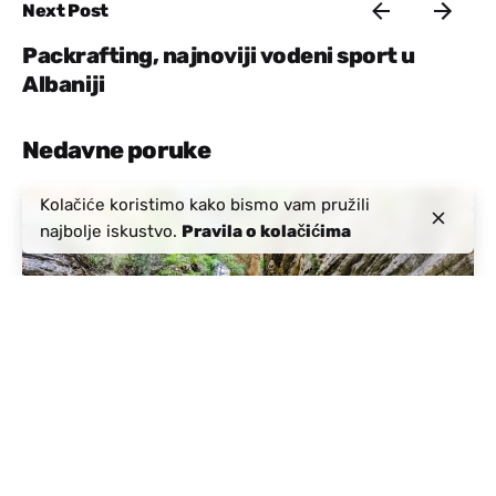
Next Post
Packrafting, najnoviji vodeni sport u
Albaniji
Nedavne poruke
Kolačiće koristimo kako bismo vam pružili
Objavio:
najbolje iskustvo.
Pravila o kolačićima
Aktivna Albanija
Juli 20, 2023
7 min čitanje
Canyoning in Albania: Unveiling
Nature's Hidden Thrills