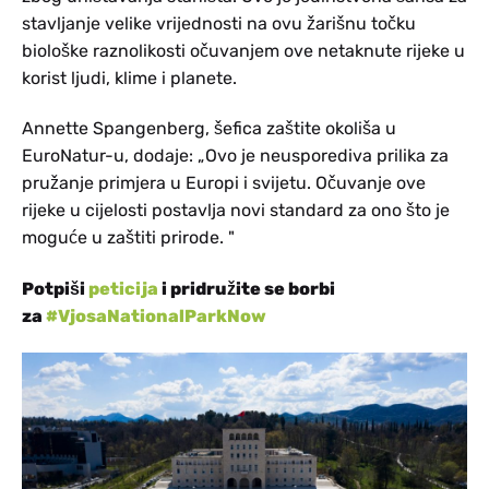
stavljanje velike vrijednosti na ovu žarišnu točku
biološke raznolikosti očuvanjem ove netaknute rijeke u
korist ljudi, klime i planete.
Annette Spangenberg, šefica zaštite okoliša u
EuroNatur-u, dodaje: „Ovo je neusporediva prilika za
pružanje primjera u Europi i svijetu. Očuvanje ove
rijeke u cijelosti postavlja novi standard za ono što je
moguće u zaštiti prirode. "
Potpiši
peticija
i pridružite se borbi
za
#VjosaNationalParkNow