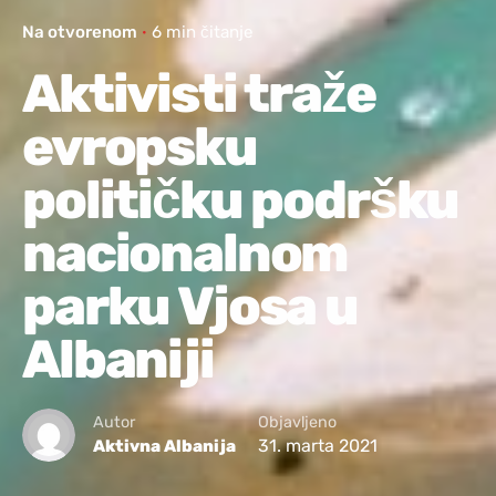
Na otvorenom
6 min čitanje
Aktivisti traže
evropsku
političku podršku
nacionalnom
parku Vjosa u
Albaniji
Autor
Objavljeno
31. marta 2021
Aktivna Albanija