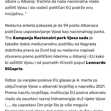
izbore u Albaniji, tražimo da naša nacionalna vlada
zaštiti Vjosu i da vodeći političari EU podrže ovu
inicijativu. "
Nedavna anketa pokazala je da 94 posto Albanaca
podržava uspostavljanje Vjose kao nacionalnog parka.
The
Kampanja Nacionalni park Vjosa sada
je
također dobio međunarodnu podršku od Nagrada
dobitnika prava za život koji su nedavno napisali
otvoreno pismo političkim liderima u Albaniji i EU kako
bi zaštitili Vjosu i od poznatih ličnosti poput
Leonardo
DiCaprio
.
Odbor za vanjske poslove EU glasao je 4. marta za
uključivanje Vjose u albanski Izvještaj o napretku 2021.
Prema nacrtu izvještaja, institucija EU poziva albansku
vladu da zaustavi razvoj hidroenergije duž rijeke Vjose
i „… da uspostavi čim prije što je više moguće