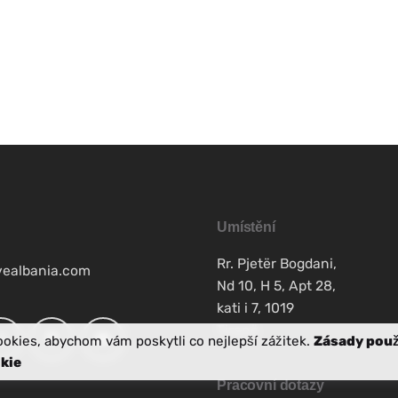
Umístění
Rr. Pjetër Bogdani,
vealbania.com
Nd 10, H 5, Apt 28,
kati i 7, 1019
Tiranë
okies, abychom vám poskytli co nejlepší zážitek.
Zásady použ
kie
Pracovní dotazy