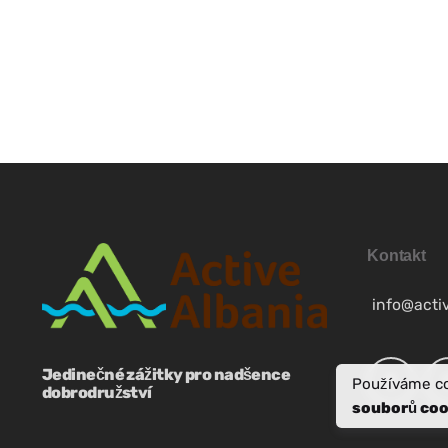
SR
SQ
ES
NB
Kontakt
SV
info@acti
FR
Jedinečné zážitky pro nadšence
Používáme co
dobrodružství
EN
souborů coo