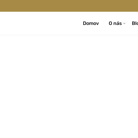
Domov
O nás
Bl