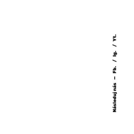
Yt.
Ig.
Fb.
—
Následuj nás