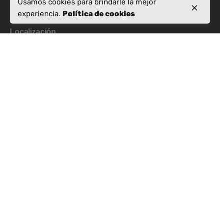
Usamos cookies para brindarle la mejor
experiencia.
Política de cookies
Localización
Rr. Pjetër Bogdani,
Nd 10, H 5, Apt 28,
kati i 7, 1019
Tiranë
Consultas laborales
Interesado en trabajar con nosotros?
info@activealbania.com
Regístrese para recibir el boletín