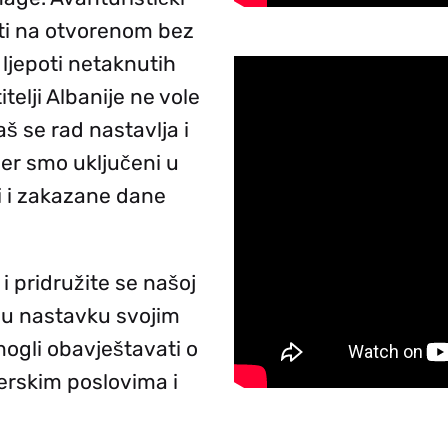
sti na otvorenom bez
 ljepoti netaknutih
itelji Albanije ne vole
š se rad nastavlja i
 jer smo uključeni u
ci i zakazane dane
 pridružite se našoj
e u nastavku svojim
ogli obavještavati o
erskim poslovima i