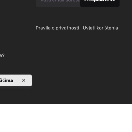
Pravila o privatnosti
|
Uvjeti korištenja
a?
čićima
 za međunarodni razvoj (USAID). Stavovi autora izraženi
.