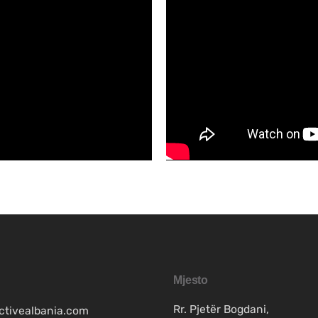
Mjesto
Rr. Pjetër Bogdani,
ctivealbania.com