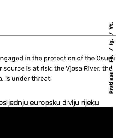
Yt.
Ig.
Fb.
engaged in the protection of the Osumi
source is at risk: the
Vjosa River
, the
—
Prati nas
, is under threat.
osljednju europsku divlju rijeku