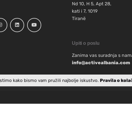
Nd 10, H 5, Apt 28,
kati i 7, 1019
Tiranë
Upiti o poslu
Zanima vas suradnja s nam
info@activealbania.com
istimo kako bismo vam pružili najbolje iskustvo.
Pravila o kola
 uz podršku američkog naroda putem Agencije Sjedinjenih Država
e agencije za međunarodni razvoj ili vlade Sjedinjenih Država