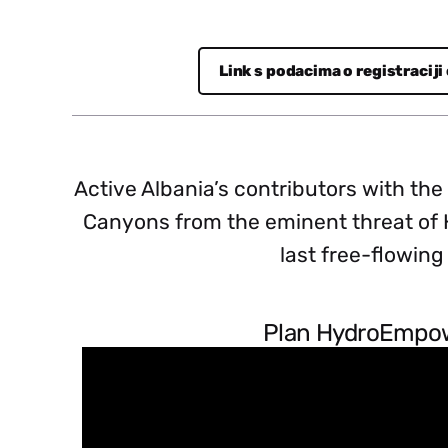
NL
Link s podacima o registraciji
CS
Active Albania’s contributors with th
Canyons from the eminent threat of H
PL
last free-flowing 
MK
Plan HydroEmpo