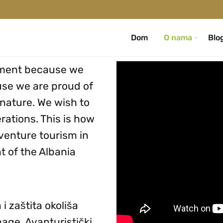
Dom
O nama
Blo
nment because we
use we are proud of
 nature. We wish to
rations. This is how
venture tourism in
t of the
Albania
i zaštita okoliša
age. Avanturistički