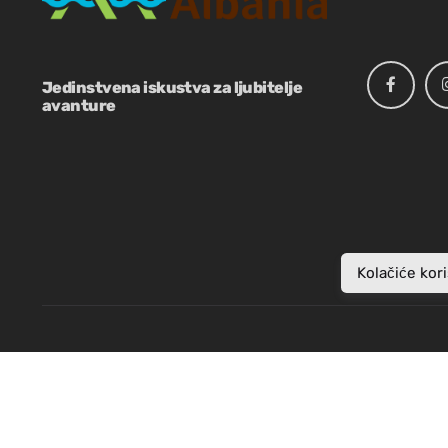
FR
EN
Jedinstvena iskustva za ljubitelje
avanture
Kolačiće kor
© ActiveAlbania.
Sadržaj ove web stranice pripremila je Aktivna Albanija
na ovom web mjestu ne odražavaju nužno stavove Američk