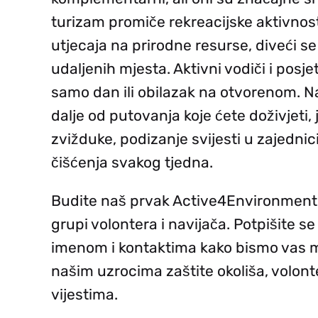
turizam promiče rekreacijske aktivno
utjecaja na prirodne resurse, diveći se
udaljenih mjesta. Aktivni vodiči i posjet
samo dan ili obilazak na otvorenom. Na
dalje od putovanja koje ćete doživjeti,
HE
zvižduke, podizanje svijesti u zajedni
čišćenja svakog tjedna.
Budite naš prvak Active4Environment i
UK
grupi volontera i navijača. Potpišite s
imenom i kontaktima kako bismo vas m
našim uzrocima zaštite okoliša, volont
BS
vijestima.