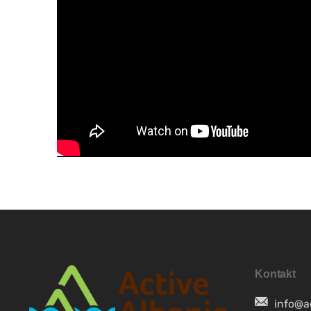
SR
SQ
ES
NB
SV
Kontakt
info@a