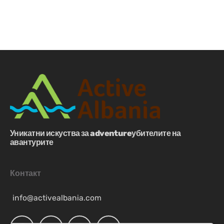
Уникатни искуства за adventureубителите на
авантурите
Контакт
info@activealbania.com