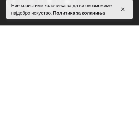
Ние користиме колачиња за да ви овозможиме
најдобро искуство.
Политика за колачиња
Локација
Rr. Pjetër Bogdani,
Nd 10, H 5, Apt 28,
kati i 7, 1019
Tiranë
Прашања за работа
Заинтересирани сте да работите со нас?
info@activealbania.com
Пријавете се за билтенот