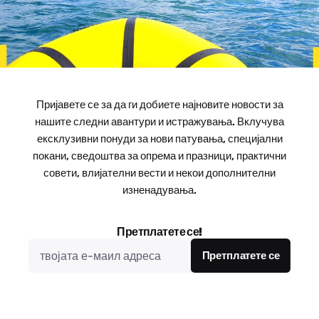
Пријавете се за да ги добиете најновите новости за
нашите следни авантури и истражувања. Вклучува
ексклузивни понуди за нови патувања, специјални
покани, сведоштва за опрема и празници, практични
совети, влијателни вести и некои дополнителни
изненадувања.
Претплатете се!
Претплатете се