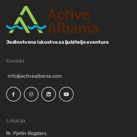
Jedinstvena iskustva za ljubitelje avantura
Kontakt
info@activealbania.com
Lokacija
Rr. Pjetër Bogdani,