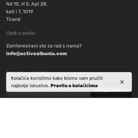
Nd 10, H 5, Apt 28,
kati i 7, 1019
Tiranë
Upiti o poslu
Zainteresirani ste za rad s nama?
info@activealbania.com
Prijavite se za bilten
Kolačiće koristimo kako bismo vam pružili
najbolje iskustvo.
Pravila o kolačićima
Politika privatnosti
|
Uvjeti i odredbe
© ActiveAlbania.