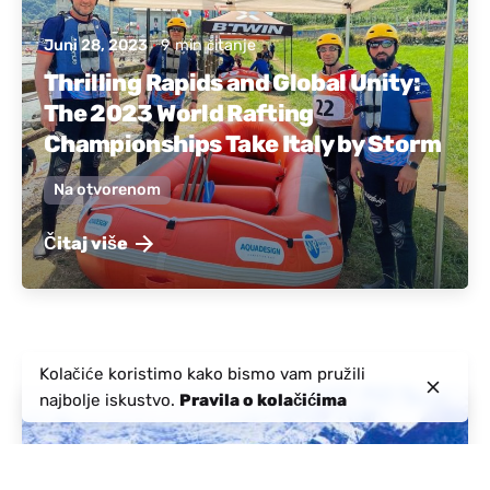
Juni 28, 2023
9 min čitanje
Thrilling Rapids and Global Unity:
The 2023 World Rafting
Championships Take Italy by Storm
Na otvorenom
Čitaj više
Kolačiće koristimo kako bismo vam pružili
najbolje iskustvo.
Pravila o kolačićima
Objavio:
Aktivna Albanija