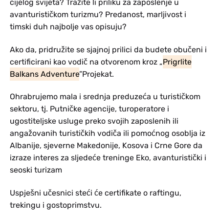
cijelog svijeta? Tražite li priliku za zaposlenje u
avanturističkom turizmu? Predanost, marljivost i
timski duh najbolje vas opisuju?
Ako da, pridružite se sjajnoj prilici da budete obučeni i
certificirani kao vodič na otvorenom kroz „
Prigrlite
Balkans Adventure
”Projekat.
Ohrabrujemo mala i srednja preduzeća u turističkom
sektoru, tj. Putničke agencije, turoperatore i
ugostiteljske usluge preko svojih zaposlenih ili
angažovanih turističkih vodiča ili pomoćnog osoblja iz
Albanije, sjeverne Makedonije, Kosova i Crne Gore da
izraze interes za sljedeće treninge Eko, avanturistički i
seoski turizam
Uspješni učesnici steći će certifikate o raftingu,
trekingu i gostoprimstvu.