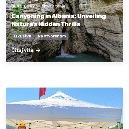
Juli 20, 2023
7 min čitanje
Canyoning in Albania: Unveiling
Nature's Hidden Thrills
Iskustva
Na otvorenom
Čitaj više
Objavio:
Aktivna Albanija