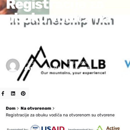
Registracije za
obuku vodiča na
otvorenom su
otvorene
Autor
Objavljeno
5. jula 2019
Aktivna Albanija
Dom
Na otvorenom
Registracije za obuku vodiča na otvorenom su otvorene