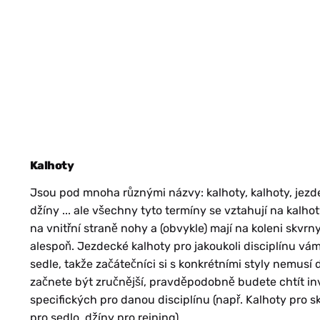
MK
Kalhoty
Jsou pod mnoha různými názvy: kalhoty, kalhoty, jez
SR
džíny ... ale všechny tyto termíny se vztahují na kalho
na vnitřní straně nohy a (obvykle) mají na koleni skvrny
alespoň. Jezdecké kalhoty pro jakoukoli disciplínu vám z
sedle, takže začátečníci si s konkrétními styly nemusí d
začnete být zručnější, pravděpodobně budete chtít in
specifických pro danou disciplínu (např. Kalhoty pro s
pro sedlo, džíny pro reining).