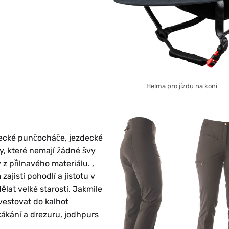
Helma pro jízdu na koni
decké punčocháče, jezdecké
ty, které nemají žádné švy
 z přilnavého materiálu. ,
ajistí pohodlí a jistotu v
ělat velké starosti. Jakmile
vestovat do kalhot
kákání a drezuru, jodhpurs