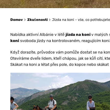
Domov
Zkušenosti
Jízda na koni - vše, co potřebujet
Nabídka aktivní Albánie v létě
jízda na koni
v malých 
koni
svoboda jízdy na kontrolovaném, reagujícím koni
Když dorazíte, průvodce vám pomůže dostat se na ko
Otevíráme dveře lidem, kteří chápou, jak se kůň cítí, kteř
Skákat na koni a létat přes pole, do kopce nebo skák