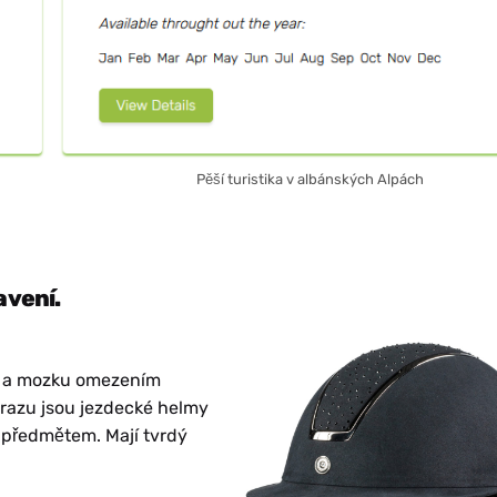
Pěší turistika v albánských Alpách
vení.
vy a mozku omezením
razu jsou jezdecké helmy
m předmětem. Mají tvrdý