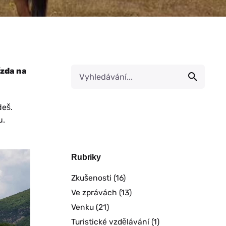
ízda na
deš.
u.
Rubriky
Zkušenosti
(16)
Ve zprávách
(13)
Venku
(21)
Turistické vzdělávání
(1)