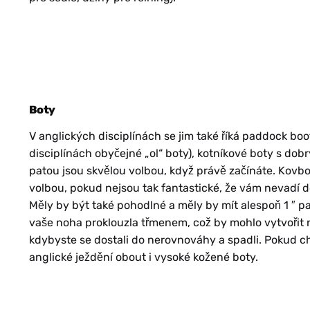
SQ
Boty
V anglických disciplínách se jim také říká paddock boo
ES
disciplínách obyčejné „ol“ boty), kotníkové boty s d
patou jsou skvělou volbou, když právě začínáte. Kovboj
volbou, pokud nejsou tak fantastické, že vám nevadí do
Měly by být také pohodlné a měly by mít alespoň 1 ″ p
vaše noha proklouzla třmenem, což by mohlo vytvořit
kdybyste se dostali do nerovnováhy a spadli. Pokud c
anglické ježdění obout i vysoké kožené boty.