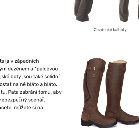
Jezdecké kalhoty
ts (a v západních
obrým dezénem a 1palcovou
ské boty jsou také solidní
stat na ně bláto a bláto.
atu. Pata zabrání tomu, aby
 nebezpečný scénář,
hcete, můžete si na