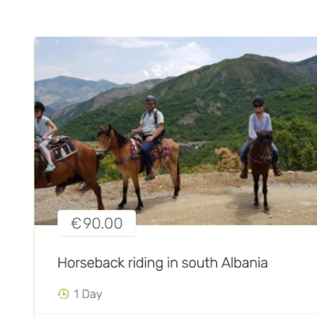
UK
BS