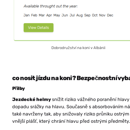
NL
PL
Dobrodružství na koni v Albánii
co nosit jízdu na koni?
Bezpečnostní vyba
Přilby
HR
Jezdecké helmy
snížit riziko vážného poranění hla
dopadu srážky na hlavu. Současně s absorbováním ná
také navrženy tak, aby snižovaly riziko průniku ostrý
vnější plášť, který chrání hlavu před ostrými předměty.