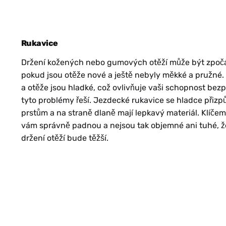
NB
Rukavice
Držení kožených nebo gumových otěží může být zpočá
SV
pokud jsou otěže nové a ještě nebyly měkké a pružné.
a otěže jsou hladké, což ovlivňuje vaši schopnost be
tyto problémy řeší. Jezdecké rukavice se hladce přiz
prstům a na straně dlaně mají lepkavý materiál. Klíčem 
vám správně padnou a nejsou tak objemné ani tuhé, ž
držení otěží bude těžší.
FR