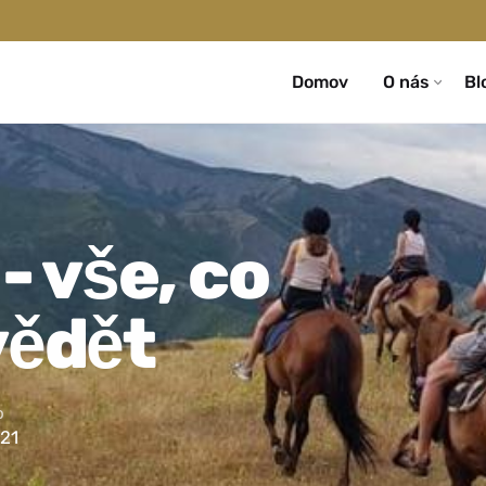
Domov
O nás
Bl
- vše, co
vědět
o
021