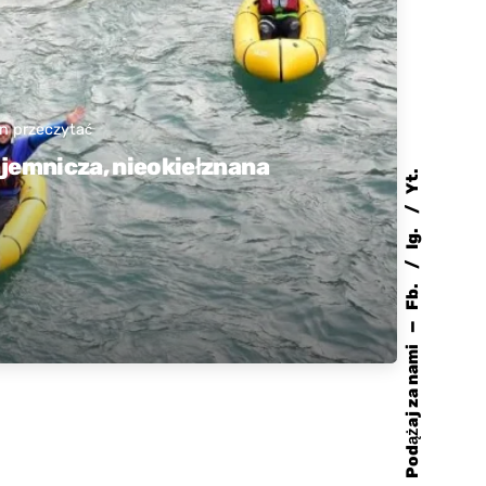
n przeczytać
ajemnicza, nieokiełznana
Yt.
Ig.
Fb.
—
Podążaj za nami