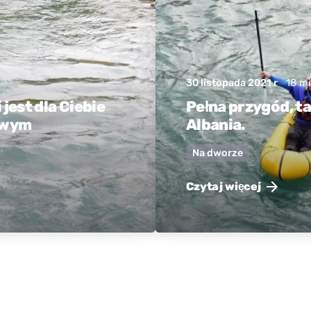
30 listopada 2021 r
18 mi
jest dla Ciebie
Pełna przygód, t
owym
Albania.
Na dworze
Czytaj więcej