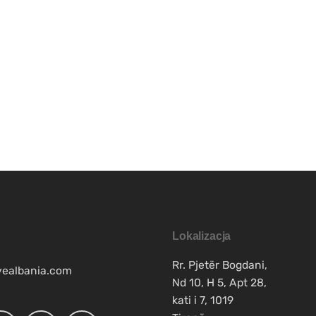
Lokalizacja
Rr. Pjetër Bogdani,
vealbania.com
Nd 10, H 5, Apt 28,
kati i 7, 1019