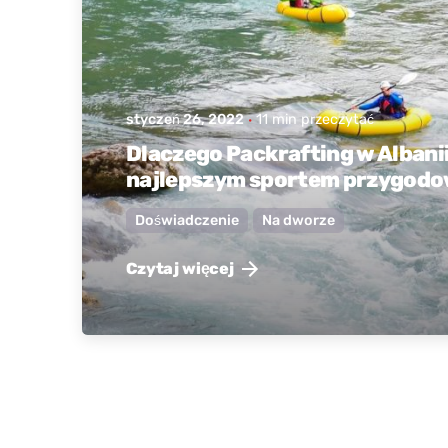
HE
UK
styczeń 26, 2022
11 min przeczytać
Dlaczego Packrafting w Albanii 
BS
najlepszym sportem przygod
Doświadczenie
Na dworze
NL
Czytaj więcej
CS
HR