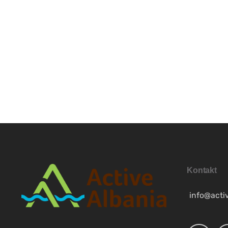
MK
SR
SQ
ES
NB
SV
Kontakt
info@acti
FR