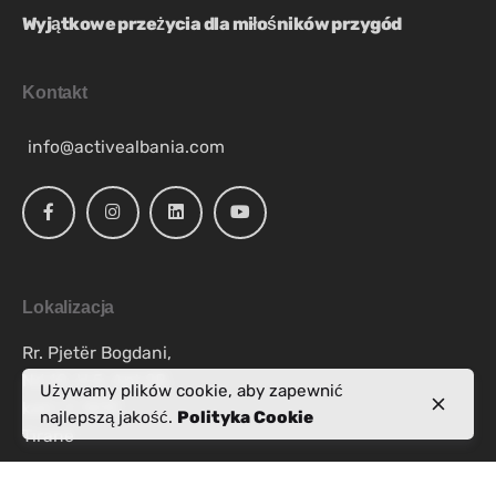
Wyjątkowe przeżycia dla miłośników przygód
Kontakt
info@activealbania.com
Lokalizacja
Rr. Pjetër Bogdani,
Nd 10, H 5, Apt 28,
Używamy plików cookie, aby zapewnić
kati i 7, 1019
najlepszą jakość.
Polityka Cookie
Tiranë
Zapytania o pracę