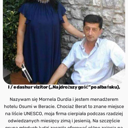
I / e dashur vizitor („Najdroższy gość” po albańsku),
Nazywam się Mornela Durdia i jestem menadżerem
hotelu Osumi w Beracie. Chociaż Berat to znane miejsce
na liście UNESCO, moja firma cierpiała podczas rzadziej
odwiedzanych miesięcy zimą i jesienią. Na szczęście
grupa młodych ludzi zaczęła oferować różne zajęcia na