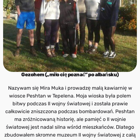
Gezohem („miło cię poznać” po albańsku)
Nazywam się Mira Muka i prowadzę małą kawiarnię w
wiosce Peshtan w Tepelena. Moja wioska była polem
bitwy podczas II wojny światowej i została prawie
całkowicie zniszczona podczas bombardowań. Peshtan
ma zróżnicowaną historię, ale pamięć o II wojnie
światowej jest nadal silna wśród mieszkańców. Dlatego
zbudowałem skromne muzeum II wojny światowej z całą