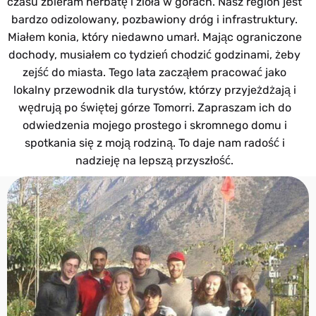
czasu zbieram herbatę i zioła w górach. Nasz region jest
bardzo odizolowany, pozbawiony dróg i infrastruktury.
Miałem konia, który niedawno umarł. Mając ograniczone
dochody, musiałem co tydzień chodzić godzinami, żeby
zejść do miasta. Tego lata zacząłem pracować jako
lokalny przewodnik dla turystów, którzy przyjeżdżają i
wędrują po świętej górze Tomorri. Zapraszam ich do
odwiedzenia mojego prostego i skromnego domu i
spotkania się z moją rodziną. To daje nam radość i
nadzieję na lepszą przyszłość.