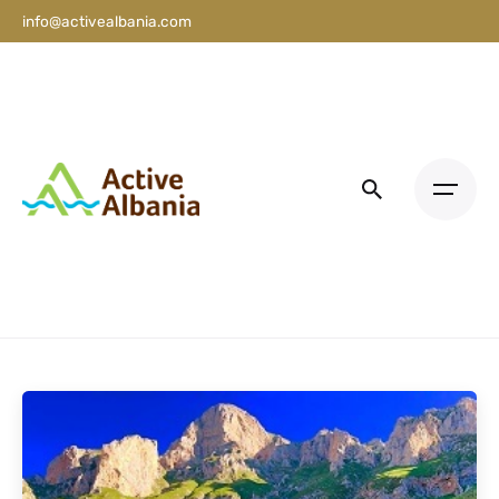
info@activealbania.com
Wysłane przez
Aktywna Albania