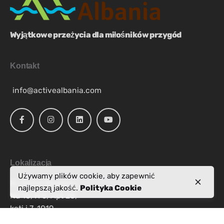
Wyjątkowe przeżycia dla miłośników przygód
Kontakt
info@activealbania.com
Lokalizacja
Używamy plików cookie, aby zapewnić
Rr. Pjetër Bogdani,
najlepszą jakość.
Polityka Cookie
Nd 10, H 5, Apt 28,
kati i 7, 1019
Tiranë