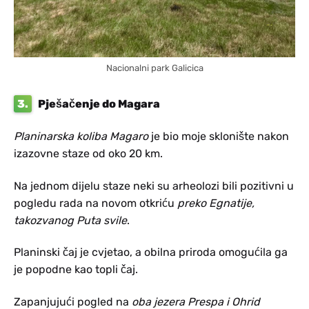
Nacionalni park Galicica
3.
Pješačenje do Magara
Planinarska koliba Magaro
je bio moje sklonište nakon
izazovne staze od oko 20 km.
Na jednom dijelu staze neki su arheolozi bili pozitivni u
pogledu rada na novom otkriću
preko Egnatije,
takozvanog Puta svile
.
Planinski čaj je cvjetao, a obilna priroda omogućila ga
je popodne kao topli čaj.
Zapanjujući pogled na
oba jezera Prespa i Ohrid