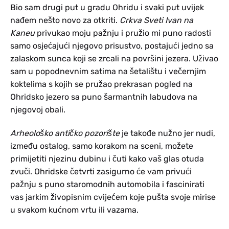
Bio sam drugi put u gradu Ohridu i svaki put uvijek
nađem nešto novo za otkriti.
Crkva
Sveti Ivan na
Kaneu
privukao moju pažnju i pružio mi puno radosti
samo osjećajući njegovo prisustvo, postajući jedno sa
zalaskom sunca koji se zrcali na površini jezera. Uživao
sam u popodnevnim satima na šetalištu i večernjim
koktelima s kojih se pružao prekrasan pogled na
Ohridsko jezero sa puno šarmantnih labudova na
njegovoj obali.
Arheološko antičko pozorište
je takođe nužno jer nudi,
između ostalog, samo korakom na sceni, možete
primijetiti njezinu dubinu i čuti kako vaš glas otuda
zvuči. Ohridske četvrti zasigurno će vam privući
pažnju s puno staromodnih automobila i fascinirati
vas jarkim živopisnim cvijećem koje pušta svoje mirise
u svakom kućnom vrtu ili vazama.