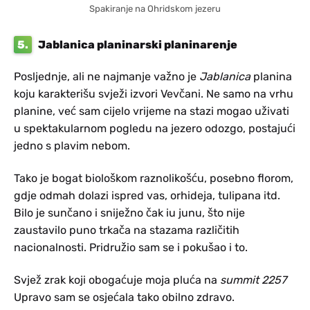
Spakiranje na Ohridskom jezeru
5.
Jablanica planinarski planinarenje
Posljednje, ali ne najmanje važno je
Jablanica
planina
koju karakterišu svježi izvori Vevčani. Ne samo na vrhu
planine, već sam cijelo vrijeme na stazi mogao uživati
u spektakularnom pogledu na jezero odozgo, postajući
jedno s plavim nebom.
Tako je bogat biološkom raznolikošću, posebno florom,
gdje odmah dolazi ispred vas, orhideja, tulipana itd.
Bilo je sunčano i sniježno čak iu junu, što nije
zaustavilo puno trkača na stazama različitih
nacionalnosti. Pridružio sam se i pokušao i to.
Svjež zrak koji obogaćuje moja pluća na
summit 2257
Upravo sam se osjećala tako obilno zdravo.