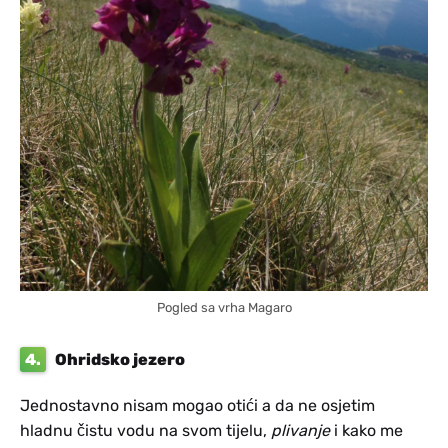
Pogled sa vrha Magaro
4.
Ohridsko jezero
Jednostavno nisam mogao otići a da ne osjetim
hladnu čistu vodu na svom tijelu,
plivanje
i kako me