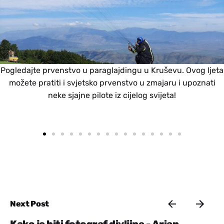
Prošećite do manastira Svete Marije, kite kojeg ljetujete u
Prespi. Manastir se nalazi 3km od sela Slivnica i pešačenje
do njega je lako i prijatno zbog prelepih pogleda na jezera
koje ćete videti.
Next Post