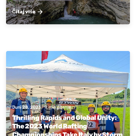
Čitaj više
Objavio:
Aktivna Albanija
Juni 28, 2023
9 min čitanje
Thrilling Rapids and Global Unity:
The 2023 World Rafting
Championships Take Italy by Storm