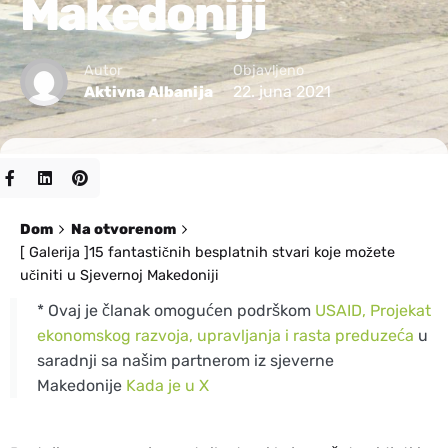
Makedoniji
Autor
Objavljeno
22. juna 2021
Aktivna Albanija
Dom
Na otvorenom
[ Galerija ]15 fantastičnih besplatnih stvari koje možete
učiniti u Sjevernoj Makedoniji
* Ovaj je članak omogućen podrškom
USAID, Projekat
ekonomskog razvoja, upravljanja i rasta preduzeća
u
saradnji sa našim partnerom iz sjeverne
Makedonije
Kada je u X