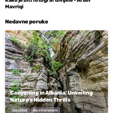
Kako je biti fotograf divljine - Arian
Mavriqi
Nedavne poruke
Objavio:
Aktivna Albanija
Juli 20, 2023
7 min čitanje
Canyoning in Albania: Unveiling
Nature's Hidden Thrills
Iskustva
Na otvorenom