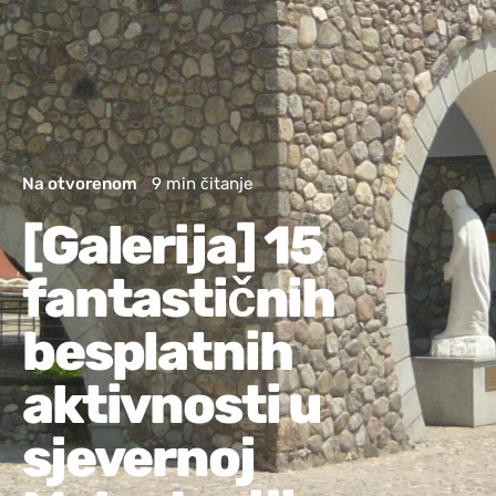
Na otvorenom
9 min čitanje
[Galerija] 15
fantastičnih
besplatnih
aktivnosti u
sjevernoj