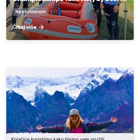
Na otvorenom
Čitaj više
Objavio:
Aktivna Albanija
Mart 13, 2023
5 min čitanje
Kolačiće koristimo kako bismo vam pružili