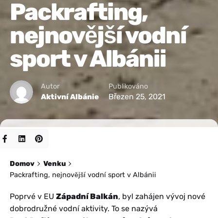
Packrafting,
nejnovější vodní
sport v Albánii
Autor
Publikováno
Březen 25, 2021
Aktivní Albánie
Domov
Venku
Packrafting, nejnovější vodní sport v Albánii
Poprvé v EU
Západní Balkán
, byl zahájen vývoj nové
dobrodružné vodní aktivity. To se nazývá