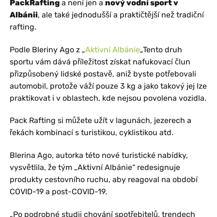
PackRafting
a není jen a
nový vodní sport v
Albánii
, ale také jednodušší a praktičtější než tradiční
rafting.
Podle Bleriny Ago z „
Aktivní Albánie
„Tento druh
sportu vám dává příležitost získat nafukovací člun
přizpůsobený lidské postavě, aniž byste potřebovali
automobil, protože váží pouze 3 kg a jako takový jej lze
praktikovat i v oblastech, kde nejsou povolena vozidla.
Pack Rafting si můžete užít v lagunách, jezerech a
řekách kombinací s turistikou, cyklistikou atd.
Blerina Ago, autorka této nové turistické nabídky,
vysvětlila, že tým „Aktivní Albánie“ redesignuje
produkty cestovního ruchu, aby reagoval na období
COVID-19 a post-COVID-19.
„Po podrobné studii chování spotřebitelů, trendech