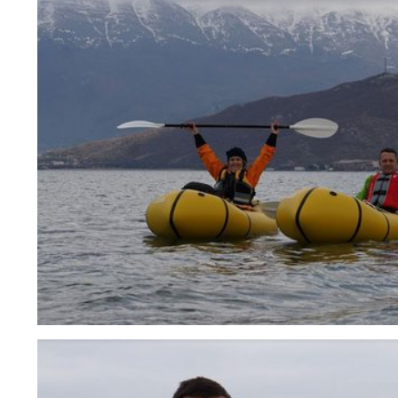
UK
BS