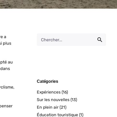
re a
i plus
apté au
 dans
Catégories
yclisme,
Expériences
(16)
Sur les nouvelles
(13)
epenser
En plein air
(21)
Éducation touristique
(1)