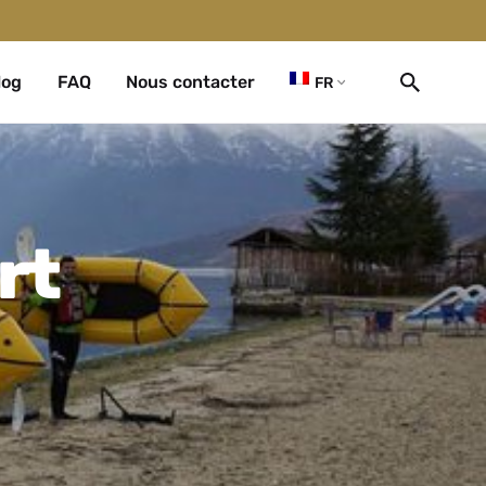
log
FAQ
Nous contacter
FR
rt