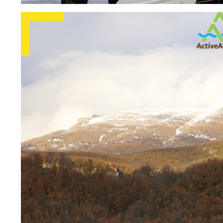
HR
MK