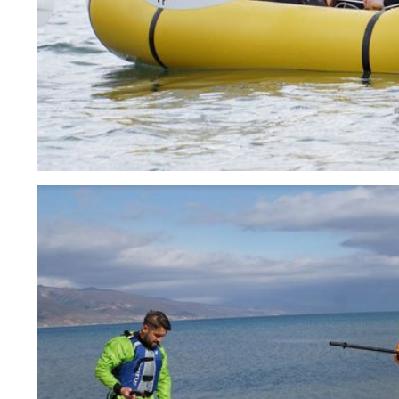
ES
NB
SV