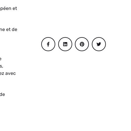
opéen et
ne et de
e
s,
tez avec
 de