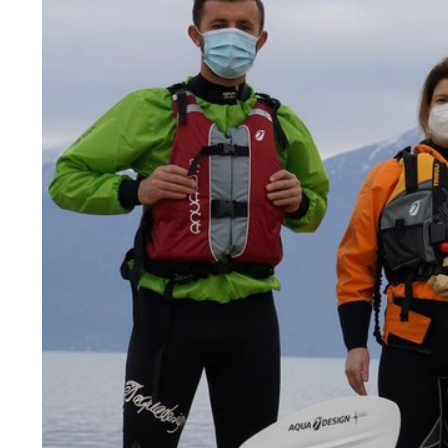
NL
CS
PL