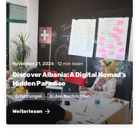
Geschrieben von
Aktives Albanien
November 21, 2024
12 min lesen
Discover Albania: A Digital Nomad’s
Hidden Paradise
Erfahrungen
In den Nachrichten
Weiterlesen