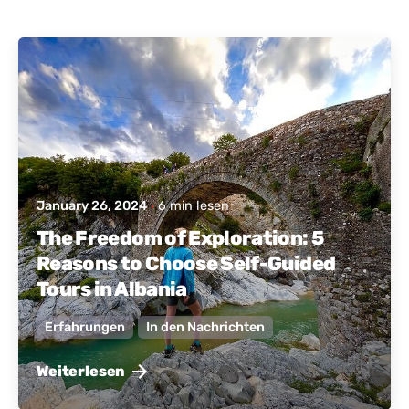
Geschrieben von
Aktives Albanien
January 26, 2024
6 min lesen
The Freedom of Exploration: 5
Reasons to Choose Self-Guided
Tours in Albania
Erfahrungen
In den Nachrichten
Weiterlesen