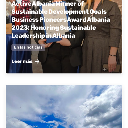
Active Albania Winner of
Sustainable Development Goals
Business Pioneers Award Albania
2023: Honoring Sustainable
Leadership in Albania
En las noticias
Leer más
publicado por
Albania activa