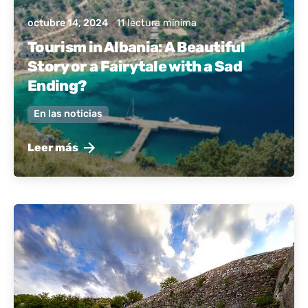
octubre 14, 2024
11 lectura mínima
Tourism in Albania: A Beautiful
Story or a Fairytale with a Sad
Ending?
En las noticias
Leer más
publicado por
Albania activa