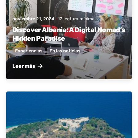
noviembre 21, 2024
12 lectura mínima
Discover Albania: A Digital Nomad’s
Hidden Paradise
Experiencias
En las noticias
Leer más
publicado por
Albania activa