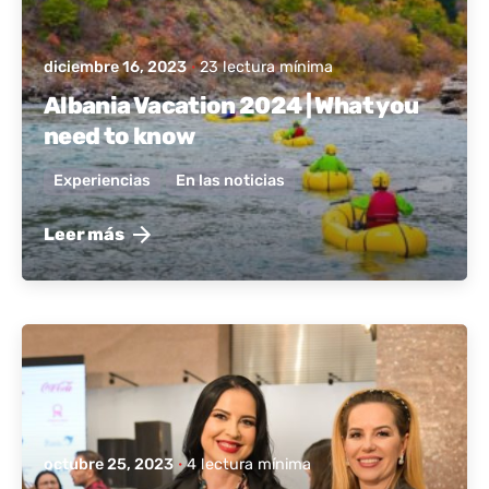
diciembre 16, 2023
23 lectura mínima
Albania Vacation 2024 | What you
need to know
Experiencias
En las noticias
Leer más
publicado por
Albania activa
octubre 25, 2023
4 lectura mínima