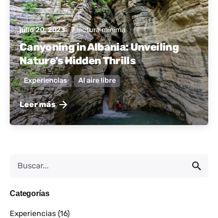
julio 20, 2023
7 lectura mínima
Canyoning in Albania: Unveiling
Nature's Hidden Thrills
Experiencias
Al aire libre
Leer más
Categorías
Experiencias
(16)