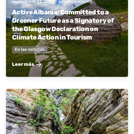
septiembre 22, 2023
6 lectura mínima
Active Albania: Committed to a
Greener Future as a Signatory of
the Glasgow Declaration on
Climate Action in Tourism
En las noticias
Leer más
publicado por
Albania activa