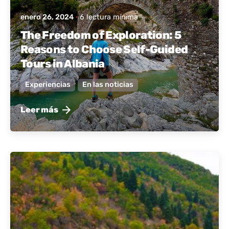
enero 26, 2024
6 lectura mínima
The Freedom of Exploration: 5
Reasons to Choose Self-Guided
Tours in Albania
Experiencias
En las noticias
Leer más
publicado por
Albania activa