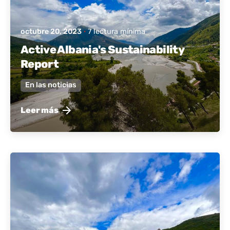
octubre 20, 2023
7 lectura mínima
Active Albania's Sustainability
Report
En las noticias
Leer más
publicado por
Albania activa