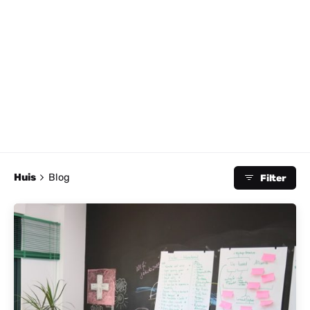
Huis
Blog
Filter
Gepost door
Actief Albanië