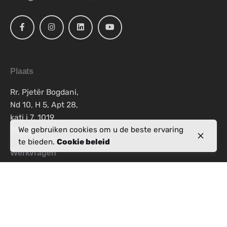
Plaats
Rr. Pjetër Bogdani,
Nd 10, H 5, Apt 28,
kati i 7, 1019
Tiranë
We gebruiken cookies om u de beste ervaring
te bieden.
Cookie beleid
Werkvragen
Interesse om bij ons te werken?
info@activealbania.com
Schrijf je in voor de nieuwsbrief