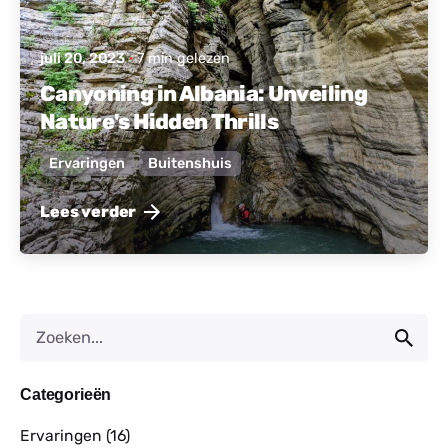
juli 20, 2023
7 min gelezen
Canyoning in Albania: Unveiling
Nature's Hidden Thrills
Ervaringen
Buitenshuis
Lees verder
Categorieën
Ervaringen
(16)