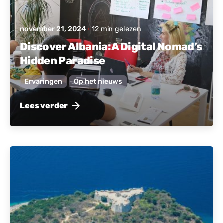
november 21, 2024
12 min gelezen
Discover Albania: A Digital Nomad’s
Hidden Paradise
Ervaringen
Op het nieuws
Lees verder
Gepost door
Actief Albanië