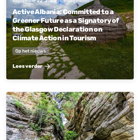
september 22, 2023
6 min gelezen
Active Albania: Committed to a
Greener Future as a Signatory of
the Glasgow Declaration on
Climate Action in Tourism
Op het nieuws
Lees verder
Gepost door
Actief Albanië