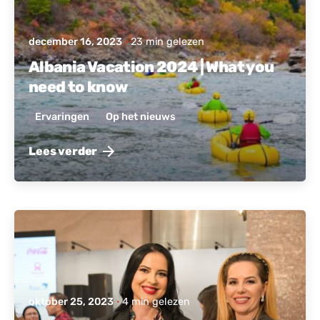
december 16, 2023
23 min gelezen
Albania Vacation 2024 | What you
need to know
Ervaringen
Op het nieuws
Lees verder
Gepost door
Actief Albanië
oktober 25, 2023
4 min gelezen