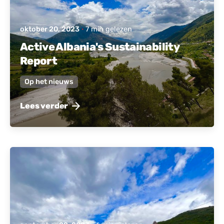
oktober 20, 2023
7 min gelezen
Active Albania's Sustainability
Report
Op het nieuws
Lees verder
Gepost door
Actief Albanië