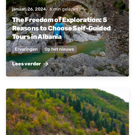
januari 26, 2024
6 min gelezen
The Freedom of Exploration: 5
Reasons to Choose Self-Guided
Tours in Albania
Ervaringen
Op het nieuws
Lees verder
Gepost door
Actief Albanië