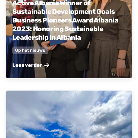
Active Albania Winner of
Sustainable Development Goals
Business Pioneers Award Albania
2023: Honoring Sustainable
Leadership in Albania
Op het nieuws
Lees verder
Gepost door
Actief Albanië