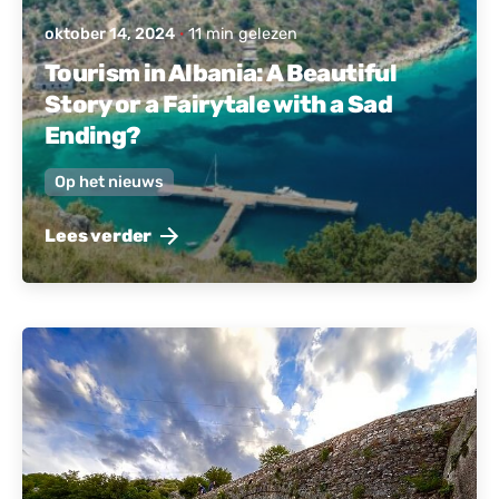
oktober 14, 2024
11 min gelezen
Tourism in Albania: A Beautiful
Story or a Fairytale with a Sad
Ending?
Op het nieuws
Lees verder
Gepost door
Actief Albanië