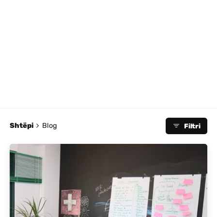
Shtëpi
Blog
Filtri
Postuar nga
Active Albania