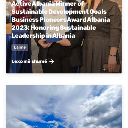
Active Albania Winner of
Sustainable Development Goals
Business Pioneers Award Albania
2023: Honoring Sustainable
Leadership in Albania
Lajme
Lexo më shumë
Postuar nga
Active Albania