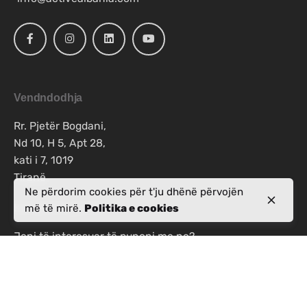
Vendndodhja
Rr. Pjetër Bogdani,
Nd 10, H 5, Apt 28,
kati i 7, 1019
Tiranë
Ne përdorim cookies për t'ju dhënë përvojën
më të mirë.
Politika e cookies
Kërkimet e punës
Jeni të interesuar të punoni me ne?
info@activealbania.com
Regjistrohuni për gazetën