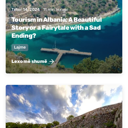
Tetor 14, 2024
11 min lexuar
Tourism in Albania: A Beautiful
Story or a Fairytale with a Sad
Ending?
Lajme
Lexo më shumë
Postuar nga
Active Albania