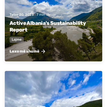
Tetor 20, 2023
7 min lexuar
Active Albania's Sustainability
Report
Lajme
Lexo më shumë
Postuar nga
Active Albania