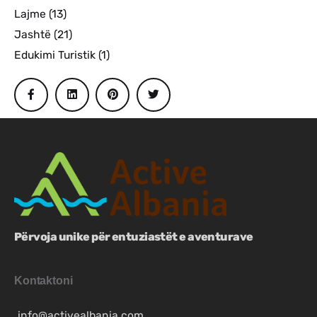
Lajme
(13)
Jashtë
(21)
Edukimi Turistik
(1)
Përvoja unike për entuziastët e aventurave
Kontaktoni
info@activealbania.com