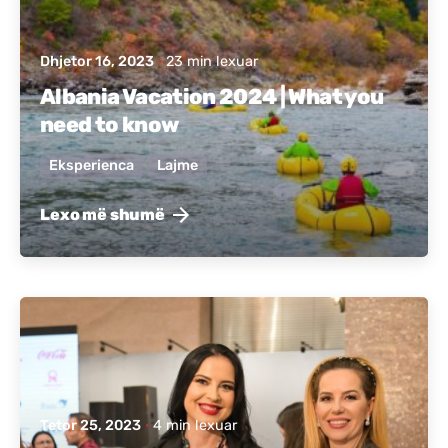
Dhjetor 16, 2023
23 min lexuar
Albania Vacation 2024 | What you
need to know
Eksperienca
Lajme
Lexo më shumë
Postuar nga
Active Albania
Tetor 25, 2023
4 min lexuar