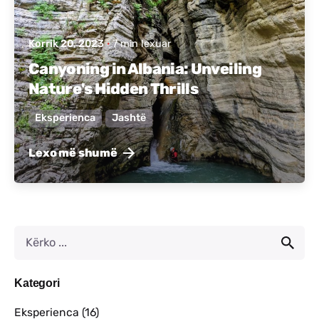
Korrik 20, 2023
7 min lexuar
Canyoning in Albania: Unveiling
Nature's Hidden Thrills
Eksperienca
Jashtë
Lexo më shumë
Kategori
Eksperienca
(16)