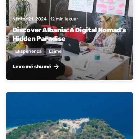
Nëntor 21, 2024
12 min lexuar
Discover Albania: A Digital Nomad’s
Hidden Paradise
Eksperienca
Lajme
Lexo më shumë
Postuar nga
Active Albania