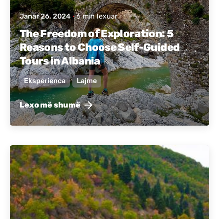
Janar 26, 2024
6 min lexuar
The Freedom of Exploration: 5
Reasons to Choose Self-Guided
Tours in Albania
Eksperienca
Lajme
Lexo më shumë
Postuar nga
Active Albania