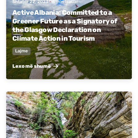
Shtator 22, 2023
6 min lexuar
Active Albania: Committed to a
Greener Future as a Signatory of
the Glasgow Declaration on
Climate Action in Tourism
Lajme
Lexo më shumë
Postuar nga
Active Albania