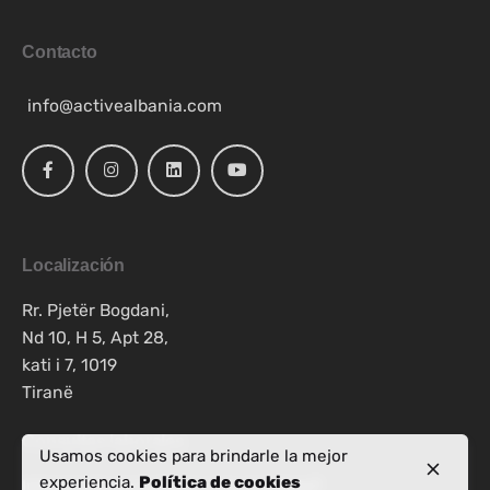
Contacto
info@activealbania.com
Localización
Rr. Pjetër Bogdani,
Nd 10, H 5, Apt 28,
kati i 7, 1019
Tiranë
Consultas laborales
Usamos cookies para brindarle la mejor
experiencia.
Política de cookies
Interesado en trabajar con nosotros?