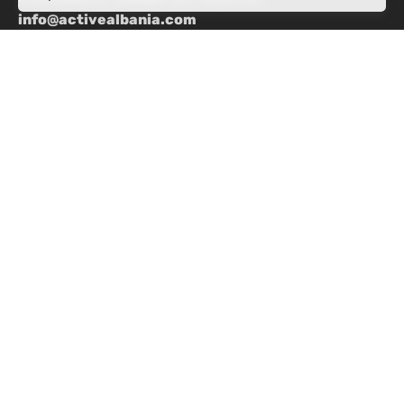
info@activealbania.com
Regístrese para recibir el boletín
Política de privacidad
|
Términos y condiciones
© ActiveAlbania.
El contenido de este sitio web fue preparado por Active
Albania con el apoyo del pueblo estadounidense a través
de la Agencia de los Estados Unidos para el Desarrollo
Internacional (USAID). Las opiniones de los autores
expresadas en este sitio web no reflejan
necesariamente las opiniones de la Agencia de los