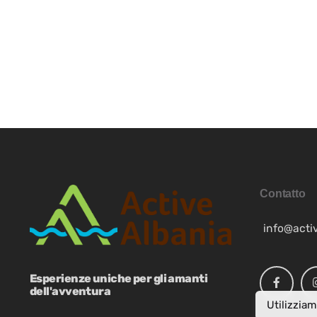
MK
SR
SQ
ES
Contatto
NB
info@acti
SV
Esperienze uniche per gli amanti
dell'avventura
FR
Utilizziam