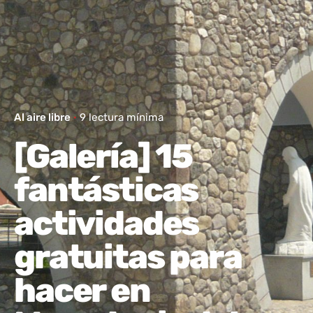
Al aire libre
9 lectura mínima
[Galería] 15
fantásticas
actividades
gratuitas para
hacer en