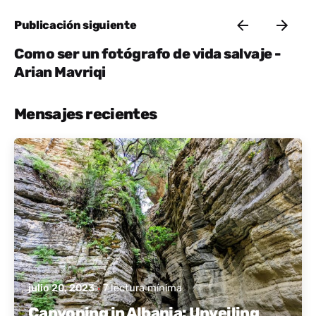
Publicación siguiente
Como ser un fotógrafo de vida salvaje -
Arian Mavriqi
Mensajes recientes
publicado por
Albania activa
julio 20, 2023
7 lectura mínima
Canyoning in Albania: Unveiling