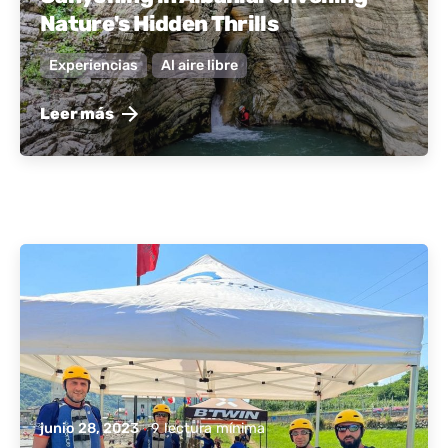
Nature's Hidden Thrills
Experiencias
Al aire libre
Leer más
publicado por
Albania activa
junio 28, 2023
9 lectura mínima