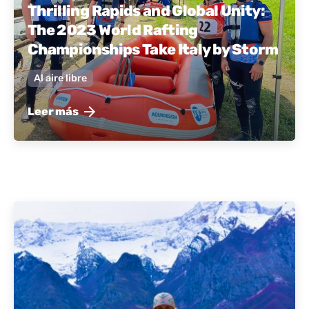
Thrilling Rapids and Global Unity:
The 2023 World Rafting
Championships Take Italy by Storm
Al aire libre
Leer más
publicado por
Albania activa