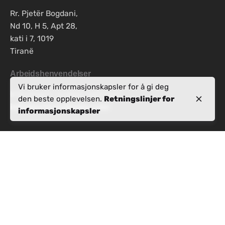
Rr. Pjetër Bogdani,
Nd 10, H 5, Apt 28,
kati i 7, 1019
Tiranë
Arbeidshenvendelser
Vi bruker informasjonskapsler for å gi deg
Interessert i å jobbe med oss?
den beste opplevelsen.
Retningslinjer for
info@activealbania.com
informasjonskapsler
Registrer deg for nyhetsbrevet
Personvernregler
|
Betingelser og vilkår