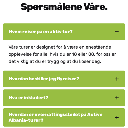
Spørsmålene Våre.
Hvem reiser på en aktiv tur?
Våre turer er designet for å være en enestående
opplevelse for alle, hvis du er 18 eller 88, for oss er
det viktig at du er trygg og at du koser deg.
Hvordan bestiller jeg flyreiser?
Vi anbefaler å undersøke flyreiser på nettet først og
Hva er inkludert?
deretter sjekke inn hos oss her på Active HQ. Etter
mange år med å hjelpe reisende å oppnå
Våre turpriser inkluderer omtrent alt, spesielt:
Hvordan er overnattingsstedet på Active
drømmene sine, vet vi absolutt en god flyavtale når
Albania-turer?
vi ser en. Vær også oppmerksom på at
Profesjonell sertifisert veiledning