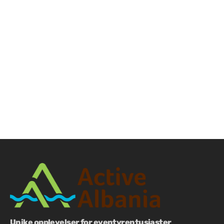
Vi kan trenge å gjøre noen endringer i aktivitetene
eller destinasjonene som er inkludert på turen for å
overholde råd fra lokale myndigheter eller
oppdaterte helse- og sikkerhetsprotokoller. Vi vil
forsøke å holde reisende oppdatert før avreise,
ettersom våre lokale lag fortsetter å holde seg
oppdatert på regional utvikling, inkludert
eventuelle stengninger eller endringer i
severdigheter og attraksjoner. Selv om et åpent
sinn og en følelse av fleksibilitet vil hjelpe deg med
å få mest mulig ut av turen, vil vi alltid ha som mål å
drive turene våre nøyaktig i henhold til den
opprinnelige reiseruten.
Unike opplevelser for eventyrentusiaster