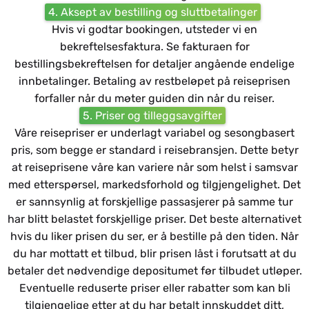
4. Aksept av bestilling og sluttbetalinger
Hvis vi godtar bookingen, utsteder vi en
bekreftelsesfaktura. Se fakturaen for
bestillingsbekreftelsen for detaljer angående endelige
innbetalinger. Betaling av restbeløpet på reiseprisen
forfaller når du møter guiden din når du reiser.
5. Priser og tilleggsavgifter
Våre reisepriser er underlagt variabel og sesongbasert
pris, som begge er standard i reisebransjen. Dette betyr
at reiseprisene våre kan variere når som helst i samsvar
med etterspørsel, markedsforhold og tilgjengelighet. Det
er sannsynlig at forskjellige passasjerer på samme tur
har blitt belastet forskjellige priser. Det beste alternativet
hvis du liker prisen du ser, er å bestille på den tiden. Når
du har mottatt et tilbud, blir prisen låst i forutsatt at du
betaler det nødvendige depositumet før tilbudet utløper.
Eventuelle reduserte priser eller rabatter som kan bli
tilgjengelige etter at du har betalt innskuddet ditt,