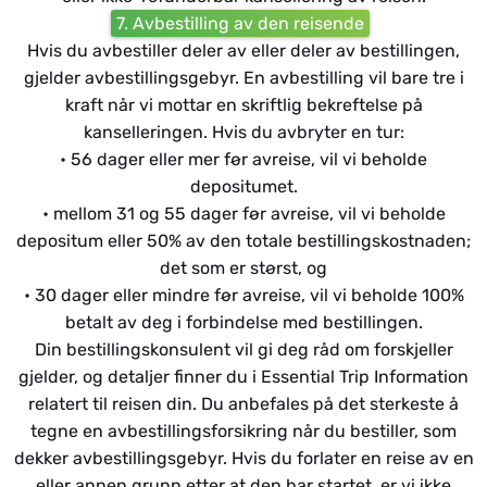
7. Avbestilling av den reisende
Hvis du avbestiller deler av eller deler av bestillingen,
gjelder avbestillingsgebyr. En avbestilling vil bare tre i
kraft når vi mottar en skriftlig bekreftelse på
kanselleringen. Hvis du avbryter en tur:
• 56 dager eller mer før avreise, vil vi beholde
depositumet.
• mellom 31 og 55 dager før avreise, vil vi beholde
depositum eller 50% av den totale bestillingskostnaden;
det som er størst, og
• 30 dager eller mindre før avreise, vil vi beholde 100%
betalt av deg i forbindelse med bestillingen.
Din bestillingskonsulent vil gi deg råd om forskjeller
gjelder, og detaljer finner du i Essential Trip Information
relatert til reisen din. Du anbefales på det sterkeste å
tegne en avbestillingsforsikring når du bestiller, som
dekker avbestillingsgebyr. Hvis du forlater en reise av en
eller annen grunn etter at den har startet, er vi ikke