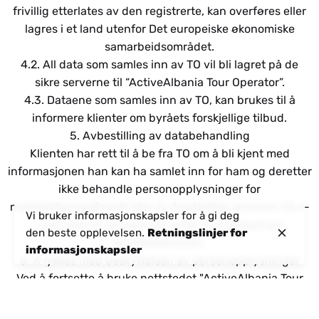
frivillig etterlates av den registrerte, kan overføres eller
lagres i et land utenfor Det europeiske økonomiske
samarbeidsområdet.
4.2. All data som samles inn av TO vil bli lagret på de
sikre serverne til “ActiveAlbania Tour Operator”.
4.3. Dataene som samles inn av TO, kan brukes til å
informere klienter om byråets forskjellige tilbud.
5. Avbestilling av databehandling
Klienten har rett til å be fra TO om å bli kjent med
informasjonen han kan ha samlet inn for ham og deretter
ikke behandle personopplysninger for
markedsføringsformål eller av forskjellige grunner via e-
Vi bruker informasjonskapsler for å gi deg
post eller en forespørsel rettet til selskapet på
den beste opplevelsen.
Retningslinjer for
kontaktadressen.
informasjonskapsler
6. Å lykkes med beskyttelsen av personopplysninger
Ved å fortsette å bruke nettstedet "ActiveAlbania Tour
Operator", gir klienten sitt samtykke til at byrået samler
inn og behandler dataene. Personopplysninger lagres så