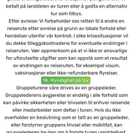
betalt på landdelen av turen eller å godta en alternativ
tur som tilbys.
Etter avreise: Vi forbeholder oss retten til å endre en
reiserute etter avreise på grunn av lokale forhold eller
hendelser utenfor vår kontroll. I slike krisesituasjoner vil
du dekke tilleggskostnadene for eventuelle endringer i
reiseruten. Vær oppmerksom på at vi ikke er ansvarlige
for uforutsette utgifter som kan oppstå som et resultat
av endringen av reiseruten, for eksempel visum,
vaksinasjoner eller ikke-refunderbare flyreiser.
18. Myndighet på tur
Gruppeturene våre drives av en gruppeleder.
Gruppelederens avgjørelse er endelig i alle forhold som
kan påvirke sikkerheten eller trivselen til enhver reisende
eller medarbeider som deltar i turen. Hvis du ikke
overholder en beslutning som er tatt av en gruppeleder,
eller forstyrrer gruppens trivsel eller mobilitet, kan
gruppelederen be deg om å forlate turen umiddelbart,