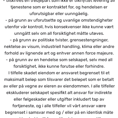
- tilskrives en tredjepart som ikke er tilknyttet levering av
tjenestene som er kontraktet for, og hendelsen er
uforutsigbar eller uunngåelig.
- på grunn av uforutsette og uvanlige omstendigheter
utenfor vår kontroll, hvis konsekvenser ikke kunne vært
unngått selv om all forsiktighet måtte utøves.
- på grunn av politiske tvister, grensestengninger,
nektelse av visum, industriell handling, klima eller andre
forhold av lignende art og enhver annen force majeure.
- på grunn av en hendelse som selskapet, selv med all
forsiktighet, ikke kunne forutse eller forhindre.
I tilfelle skadet eiendom er ansvaret begrenset til et
maksimalt beløp som tilsvarer det beløpet som er betalt
av eller på vegne av eieren av eiendommen. I alle tilfeller
ekskluderer selskapet spesifikt alt ansvar for indirekte
eller følgeskader eller utgifter inkludert tap av
fortjeneste, og i alle tilfeller vil vårt ansvar være
begrenset i samsvar med og / eller på en identisk måte