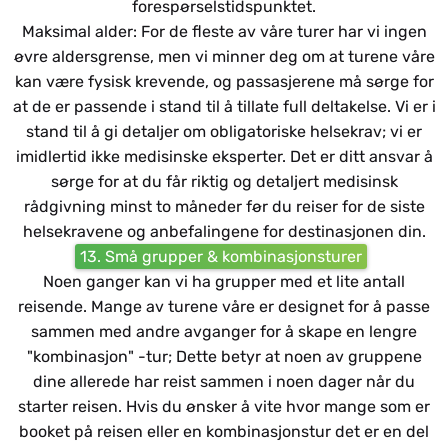
forespørselstidspunktet.
Maksimal alder: For de fleste av våre turer har vi ingen
øvre aldersgrense, men vi minner deg om at turene våre
kan være fysisk krevende, og passasjerene må sørge for
at de er passende i stand til å tillate full deltakelse. Vi er i
stand til å gi detaljer om obligatoriske helsekrav; vi er
imidlertid ikke medisinske eksperter. Det er ditt ansvar å
sørge for at du får riktig og detaljert medisinsk
rådgivning minst to måneder før du reiser for de siste
helsekravene og anbefalingene for destinasjonen din.
13. Små grupper & kombinasjonsturer
Noen ganger kan vi ha grupper med et lite antall
reisende. Mange av turene våre er designet for å passe
sammen med andre avganger for å skape en lengre
"kombinasjon" -tur; Dette betyr at noen av gruppene
dine allerede har reist sammen i noen dager når du
starter reisen. Hvis du ønsker å vite hvor mange som er
booket på reisen eller en kombinasjonstur det er en del