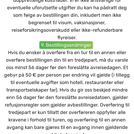
uopprettelige kostnader. Vi er ikke ansvarlige for
eventuelle uforutsette utgifter du kan ha pådratt deg
som følge av bestillingen din, inkludert men ikke
begrenset til visum, vaksinasjoner,
reiseforsikringsoverskudd eller ikke-refunderbare
flyreiser.
9. Bestillingsendringer
Hvis du ønsker å overføre fra en tur til en annen eller
overføre bestillingen din til en tredjepart, må du varsle
oss minst 56 dager før den foreslåtte avreisedagen. Et
gebyr på 50 € per person per endring vil gjelde (i tillegg
til eventuelle avgifter som hotell, restauranter eller
transportselskaper tar). Hvis du gir oss beskjed mindre
enn 56 dager før den foreslåtte avreisedatoen, gjelder
refusjonsregler som gjelder avbestillinger. Overføring til
tredjepart er kun tillatt der overføreren oppfyller alle
kravene i forhold til turen, og overføring til en annen
avgang kan bare gjøres til en avgang innen gjeldende