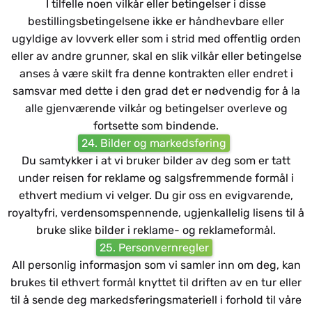
I tilfelle noen vilkår eller betingelser i disse
bestillingsbetingelsene ikke er håndhevbare eller
ugyldige av lovverk eller som i strid med offentlig orden
eller av andre grunner, skal en slik vilkår eller betingelse
anses å være skilt fra denne kontrakten eller endret i
samsvar med dette i den grad det er nødvendig for å la
alle gjenværende vilkår og betingelser overleve og
fortsette som bindende.
24. Bilder og markedsføring
Du samtykker i at vi bruker bilder av deg som er tatt
under reisen for reklame og salgsfremmende formål i
ethvert medium vi velger. Du gir oss en evigvarende,
royaltyfri, verdensomspennende, ugjenkallelig lisens til å
bruke slike bilder i reklame- og reklameformål.
25. Personvernregler
All personlig informasjon som vi samler inn om deg, kan
brukes til ethvert formål knyttet til driften av en tur eller
til å sende deg markedsføringsmateriell i forhold til våre