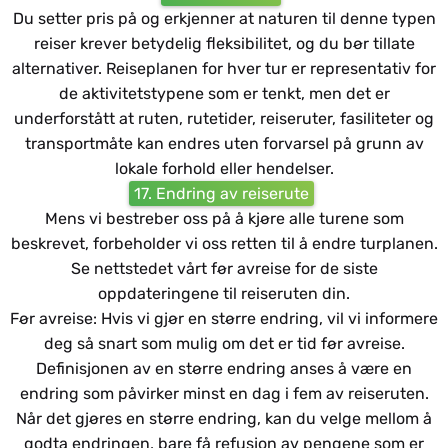
Du setter pris på og erkjenner at naturen til denne typen
reiser krever betydelig fleksibilitet, og du bør tillate
alternativer. Reiseplanen for hver tur er representativ for
de aktivitetstypene som er tenkt, men det er
underforstått at ruten, rutetider, reiseruter, fasiliteter og
transportmåte kan endres uten forvarsel på grunn av
lokale forhold eller hendelser.
17. Endring av reiserute
Mens vi bestreber oss på å kjøre alle turene som
beskrevet, forbeholder vi oss retten til å endre turplanen.
Se nettstedet vårt før avreise for de siste
oppdateringene til reiseruten din.
Før avreise: Hvis vi gjør en større endring, vil vi informere
deg så snart som mulig om det er tid før avreise.
Definisjonen av en større endring anses å være en
endring som påvirker minst en dag i fem av reiseruten.
Når det gjøres en større endring, kan du velge mellom å
godta endringen, bare få refusjon av pengene som er