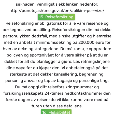
søknaden, vennligst sjekk lenken nedenfor:
http://punetejashtme.gov.al/en/aplikim-per-vize/
15. Reiseforsikring
Reiseforsikring er obligatorisk for alle våre reisende og
bør tegnes ved bestilling. Reiseforsikringen din må dekke
personulykker, dødsfall, medisinske utgifter og hjemreise
med en anbefalt minimumsdekning på 200.000 euro for
hver av dekningskategoriene. Du må kanskje oppgradere
policyen og sportsnivået for å være sikker på at du er
dekket for alt du planlegger å gjøre. Les retningslinjene
dine nøye før du kjøper den. Vi anbefaler også på det
sterkeste at det dekker kansellering, begrensning,
personlig ansvar og tap av bagasje og personlige ting.
Du må oppgi ditt reiseforsikringsnummer og
forsikringsselskapets 24-timers nødkontaktnummer den
første dagen av reisen; du vil ikke kunne være med på
turen uten disse detaljene.
16. Fleksibilitet