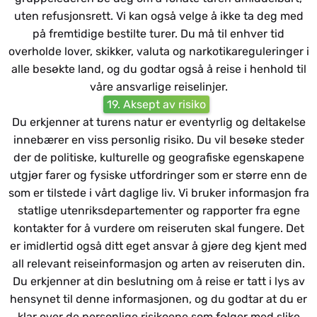
uten refusjonsrett. Vi kan også velge å ikke ta deg med
på fremtidige bestilte turer. Du må til enhver tid
overholde lover, skikker, valuta og narkotikareguleringer i
alle besøkte land, og du godtar også å reise i henhold til
våre ansvarlige reiselinjer.
19. Aksept av risiko
Du erkjenner at turens natur er eventyrlig og deltakelse
innebærer en viss personlig risiko. Du vil besøke steder
der de politiske, kulturelle og geografiske egenskapene
utgjør farer og fysiske utfordringer som er større enn de
som er tilstede i vårt daglige liv. Vi bruker informasjon fra
statlige utenriksdepartementer og rapporter fra egne
kontakter for å vurdere om reiseruten skal fungere. Det
er imidlertid også ditt eget ansvar å gjøre deg kjent med
all relevant reiseinformasjon og arten av reiseruten din.
Du erkjenner at din beslutning om å reise er tatt i lys av
hensynet til denne informasjonen, og du godtar at du er
klar over de personlige risikoene som følger med slike