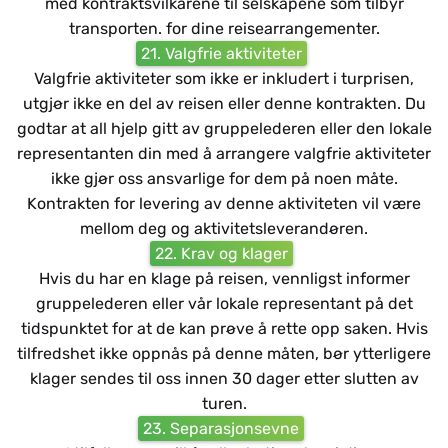
med kontraktsvilkårene til selskapene som tilbyr
transporten. for dine reisearrangementer.
21. Valgfrie aktiviteter
Valgfrie aktiviteter som ikke er inkludert i turprisen,
utgjør ikke en del av reisen eller denne kontrakten. Du
godtar at all hjelp gitt av gruppelederen eller den lokale
representanten din med å arrangere valgfrie aktiviteter
ikke gjør oss ansvarlige for dem på noen måte.
Kontrakten for levering av denne aktiviteten vil være
mellom deg og aktivitetsleverandøren.
22. Krav og klager
Hvis du har en klage på reisen, vennligst informer
gruppelederen eller vår lokale representant på det
tidspunktet for at de kan prøve å rette opp saken. Hvis
tilfredshet ikke oppnås på denne måten, bør ytterligere
klager sendes til oss innen 30 dager etter slutten av
turen.
23. Separasjonsevne