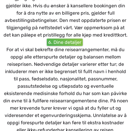
gjelder ikke. Hvis du ønsker å kansellere bookingen din
for å dra nytte av en billigere pris, gjelder full
avbestillingsbetingelser. Den mest oppdaterte prisen er
tilgjengelig på nettstedet vårt. Vær oppmerksom på at
det kan påløpe et pristillegg for alle kjøp med kredittkort.
6. Dine detaljer
For at vi skal bekrefte dine reisearrangementer, må du
oppgi alle etterspurte detaljer og balansen mellom
reiseprisen. Nødvendige detaljer varierer etter tur; de
inkluderer men er ikke begrenset til fullt navn i henhold
til pass, fødselsdato, nasjonalitet, passnummer,
passutstedelse og utløpsdato og eventuelle
eksisterende medisinske forhold du har som kan påvirke
din evne til å fullføre reisearrangementene dine. På noen
mer krevende turer krever vi også at du fyller ut og
videresender et egenvurderingsskjema. Unnlatelse av å
oppgi forespurte detaljer kan føre til ekstra kostnader
eller ikke-refunderbar kansellering av reisen.