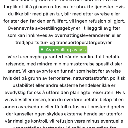
forpliktet til å gi noen refusjon for ubrukte tjenester. Hvis
du ikke blir med på en tur, blir med etter avreise eller
forlater den før den er fullført, vil ingen refusjon bli gjort.
Ovennevnte avbestillingsgebyr er i tillegg til avgifter
som kan innkreves av overnattingsleverandører, eller
tredjeparts tur- og transportoperatørgebyrer.
8. Avbestilling av oss
Våre turer avgår garantert når de har fire fullt betalte
reisende, med mindre minimumsstørrelse spesifikt sier
annet. Vi kan avbryte en tur når som helst før avreise
hvis det på grunn av terrorisme, naturkatastrofer, politisk
ustabilitet eller andre eksterne hendelser ikke er
levedyktig for oss å utføre den planlagte reiseruten. Hvis
vi avbestiller reisen, kan du overføre betalte beløp til en
annen avreisedato eller få full refusjon. I omstendigheter
der kanselleringen skyldes eksterne hendelser utenfor
vår rimelige kontroll, vil refusjon være minus eventuelle