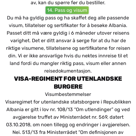
av, kan du spørre før du bestiller.
14. Pass og visum
Du må ha gyldig pass og ha skaffet deg alle passende
visum, tillatelser og sertifikater for å besøke Albania.
Passet ditt må være gyldig i 6 måneder utover reisens
varighet. Det er ditt ansvar å sørge for at du har de
riktige visumene, tillatelsene og sertifikatene for reisen
din. Vi er ikke ansvarlige hvis du nektes innreise til et
land fordi du mangler riktig pass, visum eller annen
reisedokumentasjon.
VISA-REGIMENT FOR UTENLANDSKE
BURGERE
Visumbestemmelser
Visaregimet for utenlandske statsborgere i Republikken
Albania er gitt i lov nr. 108/13 “Om utlendinger” og ved
avgjørelse truffet av Ministerrådet nr. 569, datert
03.10.2018, om noen tillegg og endringer i avgjørelsen.
Nei. 513/13 fra Ministerrådet “Om definisjonen av