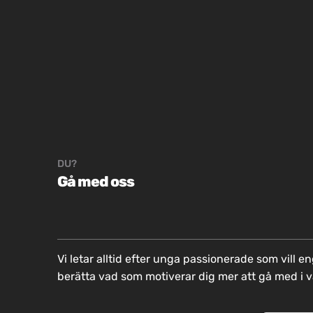
FR
EN
DU?
Gå med oss
Vi letar alltid efter unga passionerade som vill e
berätta vad som motiverar dig mer att gå med i 