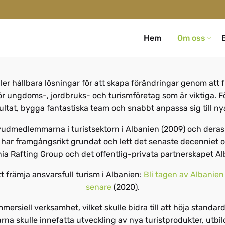
Hem
Om oss
åller hållbara lösningar för att skapa förändringar genom att 
för ungdoms-, jordbruks- och turismföretag som är viktiga. F
sultat, bygga fantastiska team och snabbt anpassa sig till ny
udmedlemmarna i turistsektorn i Albanien (2009) och dera
har framgångsrikt grundat och lett det senaste decenniet o
nia Rafting Group och det offentlig-privata partnerskapet A
 främja ansvarsfull turism i Albanien:
Bli tagen av Albanien
senare
(2020).
rsiell verksamhet, vilket skulle bidra till att höja standard
larna skulle innefatta utveckling av nya turistprodukter, utbi