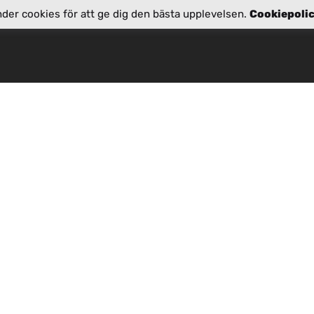
nder cookies för att ge dig den bästa upplevelsen.
Cookiepoli
Plats
Rr. Pjetër Bogdani,
ctivealbania.com
Nd 10, H 5, Apt 28,
kati i 7, 1019