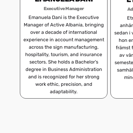
UK
Executive Manager
Ad
Emanuela Dani is the Executive
Et
Manager of Active Albania, bringing
anhän
over a decade of international
sedan i 
experience in account management
hon en
BS
across the sign manufacturing,
främst 
hospitality, tourism, and insurance
av vår
sectors. She holds a Bachelor's
semester
degree in Business Administration
samhäll
and is recognized for her strong
min
NL
work ethic, precision, and
adaptability.
CS