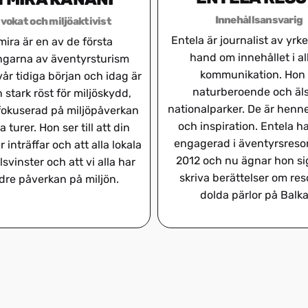
Innehållsansvarig
vokat och miljöaktivist
Entela är journalist av yrke
mira är en av de första
hand om innehållet i al
garna av äventyrsturism
kommunikation. Hon 
vår tidiga början och idag är
naturberoende och äl
 stark röst för miljöskydd,
nationalparker. De är henn
fokuserad på miljöpåverkan
och inspiration. Entela ha
a turer. Hon ser till att din
engagerad i äventyrsreso
 inträffar och att alla lokala
2012 och nu ägnar hon sig
svinster och att vi alla har
skriva berättelser om res
dre påverkan på miljön.
dolda pärlor på Balka