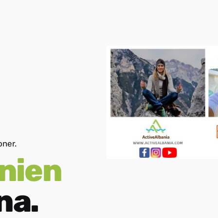
oner.
anien
na.