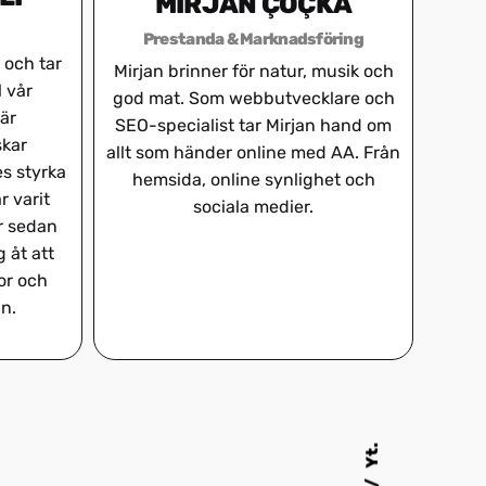
MIRJAN ÇOÇKA
Prestanda & Marknadsföring
 och tar
Mirjan brinner för natur, musik och
l vår
god mat. Som webbutvecklare och
är
SEO-specialist tar Mirjan hand om
skar
allt som händer online med AA. Från
es styrka
hemsida, online synlighet och
r varit
sociala medier.
r sedan
 åt att
or och
n.
Yt.