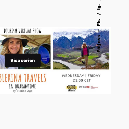
Ig.
Fb.
—
Följ oss
Visa serien