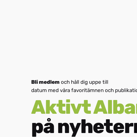
PL
HR
Bli medlem
och håll dig uppe till
datum med våra favoritämnen och publikati
MK
Aktivt Alb
på nyheter