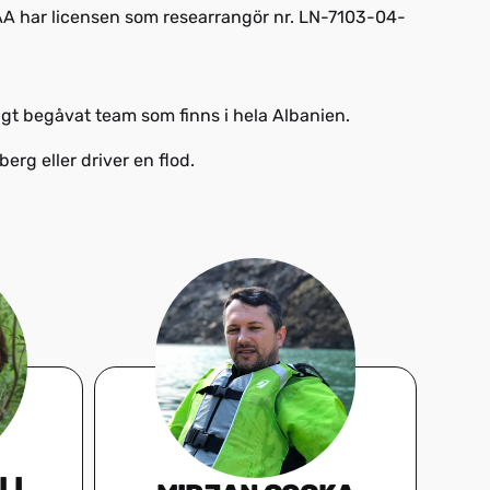
r. AA har licensen som researrangör nr. LN-7103-04-
igt begåvat team som finns i hela Albanien.
erg eller driver en flod.
LI