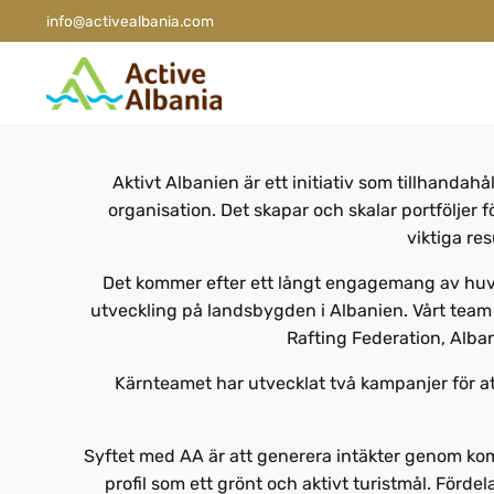
info@activealbania.com
Aktivt Albanien är ett initiativ som tillhandah
organisation. Det skapar och skalar portföljer 
viktiga re
Det kommer efter ett långt engagemang av huv
utveckling på landsbygden i Albanien. Vårt team 
Rafting Federation, Alba
Kärnteamet har utvecklat två kampanjer för att
Syftet med AA är att generera intäkter genom komme
profil som ett grönt och aktivt turistmål. Förde