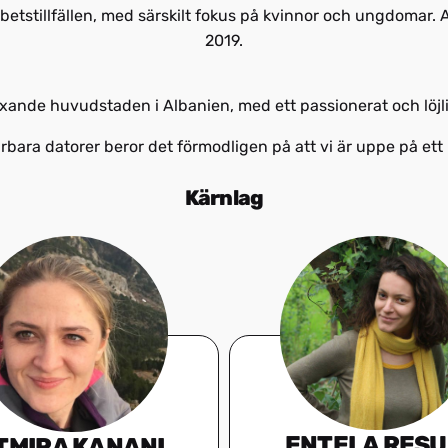
 arbetstillfällen, med särskilt fokus på kvinnor och ungdoma
2019.
 växande huvudstaden i Albanien, med ett passionerat och löjl
ärbara datorer beror det förmodligen på att vi är uppe på ett b
Kärnlag
ENTELA RESU
TMIRA KANANI