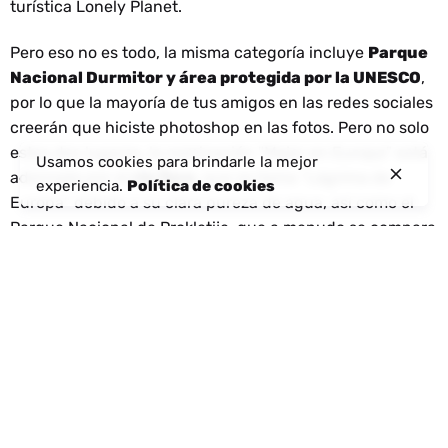
turística Lonely Planet.
Pero eso no es todo, la misma categoría incluye
Parque
Nacional Durmitor y área protegida por la UNESCO
,
por lo que la mayoría de tus amigos en las redes sociales
creerán que hiciste photoshop en las fotos. Pero no solo
estos dos lugares, la nominación "Mejor en Europa" está
Usamos cookies para brindarle la mejor
adornada por el
río Tara
, que se llama "Lágrima de
experiencia.
Política de cookies
Europa" debido a su clara pureza de agua, así como el
Parque Nacional de Prokletije, que a menudo se compara
con los Alpes.
Montenegro tiene un prestigioso estatus de la UNESCO
debido a la protección de
Cementerios medievales de
lápidas en Pluzine
y
Zabljak - Stećci
, así como la
protección de la UNESCO de las defensas venecianas
entre los siglos XVI y XVII: Stato da Terra - oeste de Stato
da Mar. Cuando se trata del Parque Nacional de Lovcen,