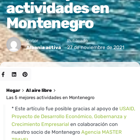
actividades en
Montenegro
Autor
Publicado
27 de noviembre de 2021
Albania activa
Hogar
Al aire libre
Las 5 mejores actividades en Montenegro
* Este artículo fue posible gracias al apoyo de
USAID,
Proyecto de Desarrollo Económico, Gobernanza y
Crecimiento Empresarial
en colaboración con
nuestro socio de Montenegro
Agencia MASTER
TRAVEL.