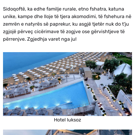
Sidoqoftë, ka edhe familje rurale, etno fshatra, katuna
unike, kampe dhe lloje të tjera akomodimi, të fshehura në
zemrën e natyrës së paprekur, ku asgjë tjetër nuk do t'ju
zgjojë përveç cicërimave të zogjve ose gërvishtjeve të
përrenjve. Zgjedhja varet nga ju!
Hotel luksoz