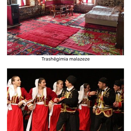
Trashëgimia malazeze