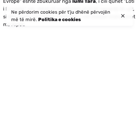
Evropë" është zbukuruar nga
lumi Tara
, i cili quhet "Loti
i Evropës" për shkak të pastërtisë së tij të veçantë të ujit,
Ne përdorim cookies për t'ju dhënë përvojën
si dhe Parku Kombëtar Prokletije, i cili shpesh krahasohet
më të mirë.
Politika e cookies
me Alpet.
Mali i Zi ka një status prestigjioz të UNESCO-s për shkak
të mbrojtjes së
Varrezat e Varrezave Mesjetare në
Pluzine
dhe
Zabljak - Stećci
, si dhe mbrojtja nga
UNESCO e mbrojtjeve veneciane midis shekujve 16 dhe
17: Stato da Terra – Stato da Mar perëndimore Kur bëhet
fjalë për Parkun Kombëtar Lovcen, dilema është nëse
është më magjepsës për shkak të vlerave natyrore apo
kulturore-historike .
E njëjta gjë vlen edhe për
Parku Kombëtar i Liqenit të
Skadarit
, e cila përveç vlerave të paçmueshme
kulturore është zbukuruar me një florë dhe faunë shumë
të pasur. Liqeni i Skadarit është gjithashtu
më i madhi
në Ballkan
, 2/3 e liqenit i përkasin Malit të Zi dhe për