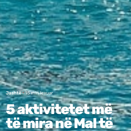
Jashtë
15 min lexuar
5 aktivitetet më
të mira në Mal të