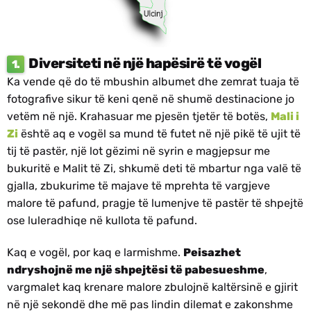
Diversiteti në një hapësirë të vogël
1.
Ka vende që do të mbushin albumet dhe zemrat tuaja të
fotografive sikur të keni qenë në shumë destinacione jo
vetëm në një. Krahasuar me pjesën tjetër të botës,
Mali i
Zi
është aq e vogël sa mund të futet në një pikë të ujit të
tij të pastër, një lot gëzimi në syrin e magjepsur me
bukuritë e Malit të Zi, shkumë deti të mbartur nga valë të
gjalla, zbukurime të majave të mprehta të vargjeve
malore të pafund, pragje të lumenjve të pastër të shpejtë
ose luleradhiqe në kullota të pafund.
Kaq e vogël, por kaq e larmishme.
Peisazhet
ndryshojnë me një shpejtësi të pabesueshme
,
vargmalet kaq krenare malore zbulojnë kaltërsinë e gjirit
në një sekondë dhe më pas lindin dilemat e zakonshme