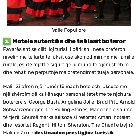
Valle Popullore
Hotele autentike dhe të klasit botëror
3.
Pavarësisht se cilit lloj turisti i përkisni, nëse preferoni
nivelin më të lartë të luksit ose akomodimin në një familje
rurale, është mjaft e sigurt që ju mund të gjeni strehim
dhe rehati në përputhje me pretendimet tuaja personale.
Mali i Zi ofron një numër të madh hotelesh luksoze me
një shërbim që ka kënaqur personalitetet më të njohura
botërore si George Bush, Angelina Jolie, Brad Pitt, Arnold
Schwarzenegger, The Rolling Stones, Madonna e shumë
të tjerë. Shumë marka luksoze si resortet Aman, hotelet
dhe resortet Regent, Hilton, Sheraton, The Chedi e bëjnë
Malin e Zi një
destinacion prestigjioz turistik
.