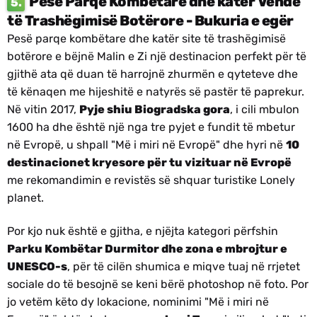
Pesë Parqe Kombëtare dhe katër Vende
5.
të Trashëgimisë Botërore - Bukuria e egër
Pesë parqe kombëtare dhe katër site të trashëgimisë
botërore e bëjnë Malin e Zi një destinacion perfekt për të
gjithë ata që duan të harrojnë zhurmën e qyteteve dhe
të kënaqen me hijeshitë e natyrës së pastër të paprekur.
Në vitin 2017,
Pyje shiu Biogradska gora
, i cili mbulon
1600 ha dhe është një nga tre pyjet e fundit të mbetur
në Evropë, u shpall "Më i miri në Evropë" dhe hyri në
10
destinacionet kryesore për tu vizituar në Evropë
me rekomandimin e revistës së shquar turistike Lonely
planet.
Por kjo nuk është e gjitha, e njëjta kategori përfshin
Parku Kombëtar Durmitor dhe zona e mbrojtur e
UNESCO-s
, për të cilën shumica e miqve tuaj në rrjetet
sociale do të besojnë se keni bërë photoshop në foto. Por
jo vetëm këto dy lokacione, nominimi "Më i miri në