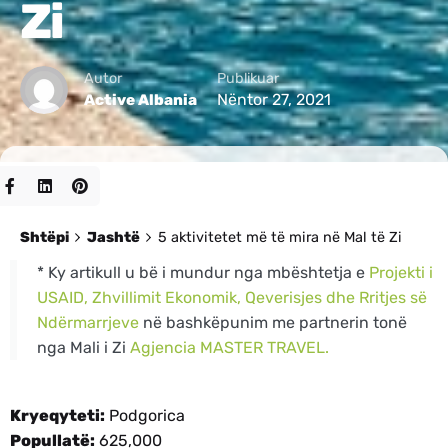
Zi
Autor
Publikuar
Nëntor 27, 2021
Active Albania
Shtëpi
Jashtë
5 aktivitetet më të mira në Mal të Zi
* Ky artikull u bë i mundur nga mbështetja e
Projekti i
USAID, Zhvillimit Ekonomik, Qeverisjes dhe Rritjes së
Ndërmarrjeve
në bashkëpunim me partnerin tonë
nga Mali i Zi
Agjencia MASTER TRAVEL.
Kryeqyteti:
Podgorica
Popullatë:
625,000