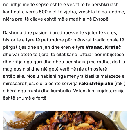
në lidhje me të sepse është e vështirë të përshkruash
kantinat e verës 500 vjet të vjetra, vreshta të pafundme,
njëra prej të cilave është më e madhja në Evropë.
Dashuria dhe pasioni i prodhuesve të vjetër të verës,
historitë e tyre të pafundme për mënyrat tradicionale të
përgatitjes dhe shijen dhe erën e tyre
Vranac, Krstač
dhe varietete të tjera, të cilat kanë luftuar për mbijetesë
dhe rritje nga guri dhe dheu për shekuj me radhë, do t'ju
magjepsin si dhe një gotë verë në një atmosferë
shtëpiake. Mos u habisni nga mënyra klasike malazeze e
mirëseardhjes, e cila është servirja
raki shtëpiake
(raki)
e bërë nga rrushi dhe kumbulla. Vetëm kini kujdes, rakija
është shumë e fortë.