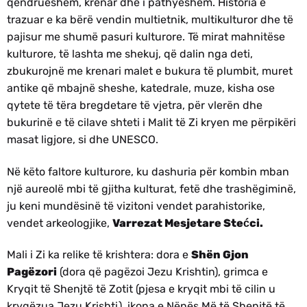
qëndrueshëm, krenar dhe i pathyeshëm. Historia e
trazuar e ka bërë vendin multietnik, multikulturor dhe të
pajisur me shumë pasuri kulturore. Të mirat mahnitëse
kulturore, të lashta me shekuj, që dalin nga deti,
zbukurojnë me krenari malet e bukura të plumbit, muret
antike që mbajnë sheshe, katedrale, muze, kisha ose
qytete të tëra bregdetare të vjetra, për vlerën dhe
bukurinë e të cilave shteti i Malit të Zi kryen me përpikëri
masat ligjore, si dhe UNESCO.
Në këto faltore kulturore, ku dashuria për kombin mban
një aureolë mbi të gjitha kulturat, fetë dhe trashëgiminë,
ju keni mundësinë të vizitoni vendet parahistorike,
vendet arkeologjike,
Varrezat Mesjetare Stećci.
Mali i Zi ka relike të krishtera: dora e
Shën Gjon
Pagëzori
(dora që pagëzoi Jezu Krishtin), grimca e
Kryqit të Shenjtë të Zotit (pjesa e kryqit mbi të cilin u
kryqëzua Jezu Krishti), ikona e Nënës Më të Shenjtë të