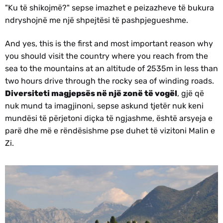
"Ku të shikojmë?" sepse imazhet e peizazheve të bukura
ndryshojnë me një shpejtësi të pashpjegueshme.
And yes, this is the first and most important reason why
you should visit the country where you reach from the
sea to the mountains at an altitude of 2535m in less than
two hours drive through the rocky sea of winding roads.
Diversiteti magjepsës në një zonë të vogël
, gjë që
nuk mund ta imagjinoni, sepse askund tjetër nuk keni
mundësi të përjetoni diçka të ngjashme, është arsyeja e
parë dhe më e rëndësishme pse duhet të vizitoni Malin e
Zi.