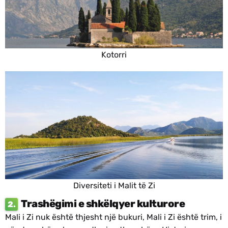
Kotorri
Diversiteti i Malit të Zi
Trashëgimi e shkëlqyer kulturore
2.
Mali i Zi nuk është thjesht një bukuri, Mali i Zi është trim, i