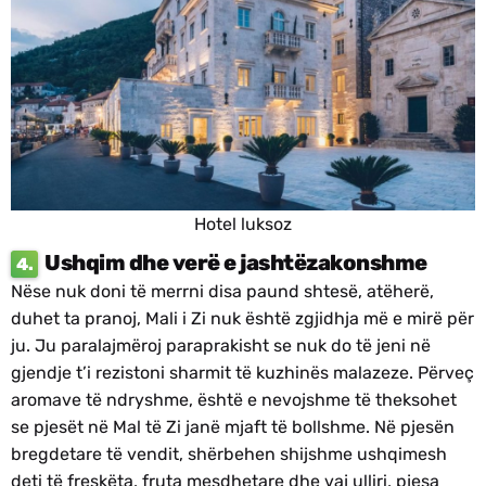
Hotel luksoz
Ushqim dhe verë e jashtëzakonshme
4.
Nëse nuk doni të merrni disa paund shtesë, atëherë,
duhet ta pranoj, Mali i Zi nuk është zgjidhja më e mirë për
ju. Ju paralajmëroj paraprakisht se nuk do të jeni në
gjendje t’i rezistoni sharmit të kuzhinës malazeze. Përveç
aromave të ndryshme, është e nevojshme të theksohet
se pjesët në Mal të Zi janë mjaft të bollshme. Në pjesën
bregdetare të vendit, shërbehen shijshme ushqimesh
deti të freskëta, fruta mesdhetare dhe vaj ulliri, pjesa