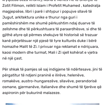
Zotit Filimon, relikti Islam i Profetit Muhamed , katedralja
magjepsëse, libri i parë i shtypur i popujve sllavë të
Jugut, arkitektura unike e thurur nga guri i
pamëshirshëm me shumë përkushtim ndaj duarve të
zellshme dhe të përkushtuara të paraardhësve, si dhe të
gjithë atyre që përmes shekujve të historisë së trazuar
kanë përjetësuar një pjesë të tyre kulturës duke i bërë
homazhe Malit të Zi. I privuar nga reklamat e ndriçuara,
kaosi modern dhe turmat, Mali i Zi sjell kohërat e vjetra
në një çast.
Për shkak të pamjes së saj indigjene të ndërtesave, jini të
përgatitur të ndjeni praninë e ilirëve, helenëve,
romakëve, austro-hungarezëve, sllavëve, perandorisë
osmane, gjermanëve, italianëve dhe shumë të tjerëve që
aspironin për bukurinë malazeze.