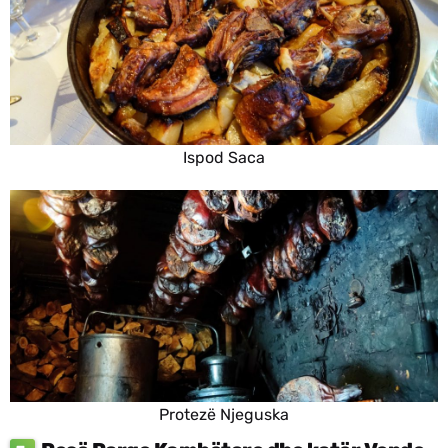
Ispod Saca
Protezë Njeguska