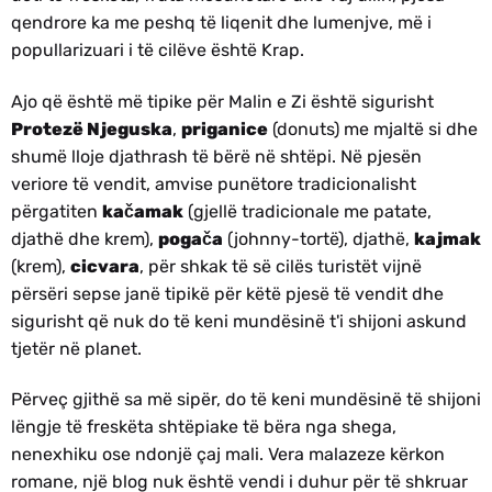
qendrore ka me peshq të liqenit dhe lumenjve, më i
popullarizuari i të cilëve është Krap.
Ajo që është më tipike për Malin e Zi është sigurisht
Protezë Njeguska
,
priganice
(donuts) me mjaltë si dhe
shumë lloje djathrash të bërë në shtëpi. Në pjesën
veriore të vendit, amvise punëtore tradicionalisht
përgatiten
kačamak
(gjellë tradicionale me patate,
djathë dhe krem),
pogača
(johnny-tortë), djathë,
kajmak
(krem),
cicvara
, për shkak të së cilës turistët vijnë
përsëri sepse janë tipikë për këtë pjesë të vendit dhe
sigurisht që nuk do të keni mundësinë t'i shijoni askund
tjetër në planet.
Përveç gjithë sa më sipër, do të keni mundësinë të shijoni
lëngje të freskëta shtëpiake të bëra nga shega,
nenexhiku ose ndonjë çaj mali. Vera malazeze kërkon
romane, një blog nuk është vendi i duhur për të shkruar