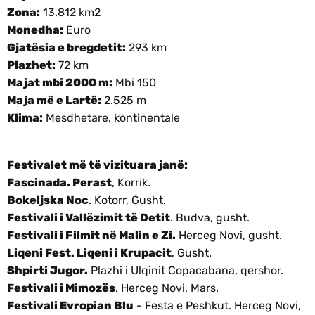
Zona:
13.812 km2
Monedha:
Euro
Gjatësia e bregdetit:
293 km
Plazhet:
72 km
Majat mbi 2000 m:
Mbi 150
Maja më e Lartë:
2.525 m
Klima:
Mesdhetare, kontinentale
Festivalet më të vizituara janë:
Fascinada. Perast
, Korrik.
Bokeljska Noc
. Kotorr, Gusht.
Festivali i Vallëzimit të Detit
. Budva, gusht.
Festivali i Filmit në Malin e Zi.
Herceg Novi, gusht.
Liqeni Fest. Liqeni i Krupacit
, Gusht.
Shpirti Jugor.
Plazhi i Ulqinit Copacabana, qershor.
Festivali i Mimozës
. Herceg Novi, Mars.
Festivali Evropian Blu
- Festa e Peshkut. Herceg Novi,