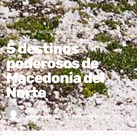
Al aire libre
9 lectura mínima
5 destinos
poderosos de
Macedonia del
Norte
Autor
Publicado
21 de septiembre de 2021
Albania activa