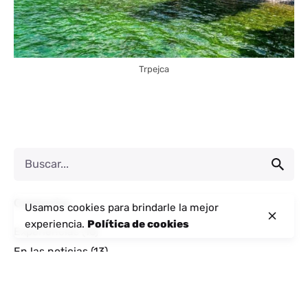
Trpejca
Categorías
Usamos cookies para brindarle la mejor
experiencia.
Política de cookies
Experiencias
(16)
En las noticias
(13)
Al aire libre
(21)
Educación Turística
(1)