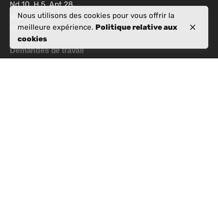
Nd 10, H 5, Apt 28,
Nous utilisons des cookies pour vous offrir la
kati i 7, 1019
meilleure expérience.
Politique relative aux
Tiranë
cookies
Demandes de travail
Intéressé de travailler avec nous?
info@activealbania.com
Enregistrez-vous pour recevoir le bulletin
d'informations
Politique de confidentialité
|
termes et conditions