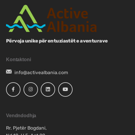
Përvoja unike për entuziastët e aventurave
Kontaktoni
info@activealbania.com
Vendndodhja
Rr. Pjetër Bogdani,