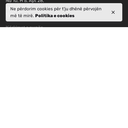
Nd 10, H 5, Apt 28,
kati i 7, 1019
Ne përdorim cookies për t'ju dhënë përvojën
Tiranë
më të mirë.
Politika e cookies
Kërkimet e punës
Jeni të interesuar të punoni me ne?
info@activealbania.com
Regjistrohuni për gazetën
Politika e privatësisë
|
Termat dhe Kushtet
© ActiveAlbania.