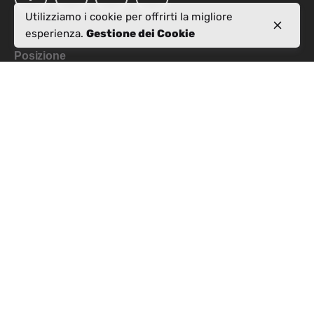
Utilizziamo i cookie per offrirti la migliore
esperienza.
Gestione dei Cookie
Posizione
Rr. Pjetër Bogdani,
Nd 10, H 5, Apt 28,
kati i 7, 1019
Tiranë
Richieste di lavoro
Interessato a lavorare con noi?
info@activealbania.com
Iscriviti alla newsletter